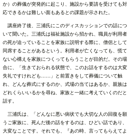
か）の葬儀が突発的に起こり、施設から要請を受けても対
応できるかは難しい面もあるとの課題が示された。
講座終了後、三浦氏にこのディスカッションでの話につ
いて聞いた。三浦氏は福祉施設から招かれ、職員が利用者
の死が迫っていることを家族に説明する際に、僧侶として
同席することがあるという。利用者が亡くなっても、慌て
ない心構えを家族につくってもらうことが目的だ。その場
合に、「生きておられる状態で、このお話をするのは大変
失礼ですけれども……」と前置きをして葬儀について触
れ、どんな葬式にするのか、式場の当てはあるか、親族は
どれくらいいるかを尋ね、家族と一緒に考えていくのだと
話す。
三浦氏は、「どんなに悪い病状でも大切な人の回復を願
うご家族に、死んだ後の話をするのは、ひどい話であり、
大変なことです。それでも、『あの時、言ってもらえてよ