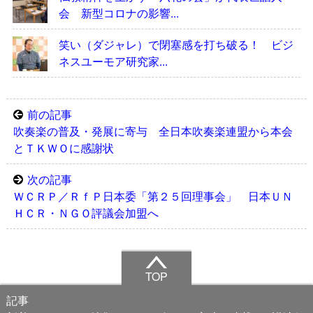
会 新型コロナの影響...
笑い（ダジャレ）で閉塞感を打ち破る！ ビジ
ネスユーモア研究家...
前の記事
吹奏楽の普及・発展に寄与 全日本吹奏楽連盟から本会
とＴＫＷＯに感謝状
次の記事
ＷＣＲＰ／ＲｆＰ日本委「第２５回理事会」 日本ＵＮ
ＨＣＲ・ＮＧＯ評議会加盟へ
TOP
記事