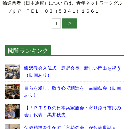
輸送業者（日本通運）については、青年ネットワークグル
ープまで ＴＥＬ ０３（５３４１）１６６１
1
2
閲覧ランキング
鰍沢教会入仏式 庭野会長 新しい門出を祝う
（動画あり）
自らを愛し、敬う心で精進を 盂蘭盆会（動画
あり）
【「ＰＴＳＤの日本兵家族会・寄り添う市民の
会」代表・黒井秋夫...
仏教精神を生かす「六花の会」が代表世話人