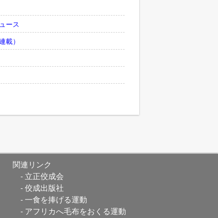
ュース
連載）
関連リンク
立正佼成会
佼成出版社
一食を捧げる運動
アフリカへ毛布をおくる運動