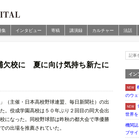
特集
インタビュー
寄稿
講演録
カルチャー
法話
補欠校に 夏に向け気持ち新たに
イン
NEW
のウェ
」（主催・日本高校野球連盟、毎日新聞社）の出
NEW
た。佼成学園高校は５０年ぶり２回目の同大会出
世界を
校になった。同校野球部は昨秋の都大会で準優勝
機関誌
での出場を推薦されていた。
ブサイ