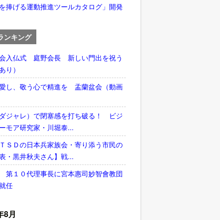
を捧げる運動推進ツールカタログ」開発
ランキング
会入仏式 庭野会長 新しい門出を祝う
あり）
愛し、敬う心で精進を 盂蘭盆会（動画
ダジャレ）で閉塞感を打ち破る！ ビジ
ーモア研究家・川堀泰...
ＴＳＤの日本兵家族会・寄り添う市民の
表・黒井秋夫さん】戦...
 第１０代理事長に宮本惠司妙智會教団
就任
年8月