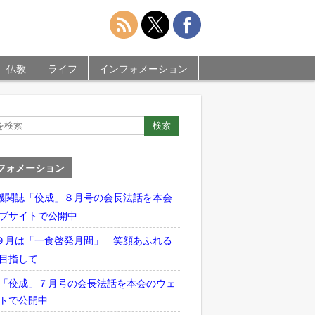
仏教
ライフ
インフォメーション
フォメーション
機関誌「佼成」８月号の会長法話を本会
ブサイトで公開中
９月は「一食啓発月間」 笑顔あふれる
目指して
「佼成」７月号の会長法話を本会のウェ
トで公開中