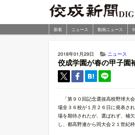
新着
ニュース
動画ニュース
2018年01月29日
ニュース
佼成学園が春の甲子園
「第９０回記念選抜高校野球大会
場全３６校が１月２６日に発表され
場を期待されたが、選ばれず、補欠
し、都高野連から同大会２１世紀枠