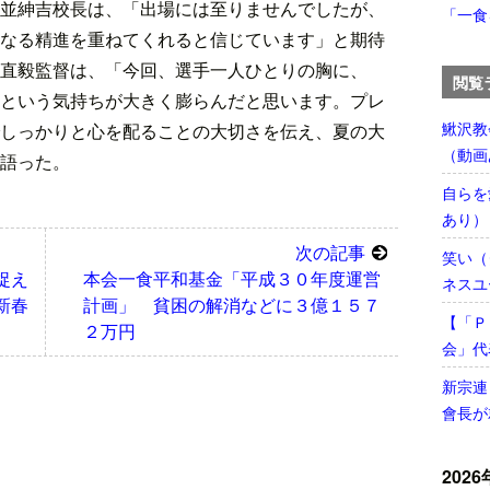
並紳吉校長は、「出場には至りませんでしたが、
「一食
なる精進を重ねてくれると信じています」と期待
直毅監督は、「今回、選手一人ひとりの胸に、
閲覧
という気持ちが大きく膨らんだと思います。プレ
鰍沢教
しっかりと心を配ることの大切さを伝え、夏の大
（動画
語った。
自らを
あり）
次の記事
笑い（
捉え
本会一食平和基金「平成３０年度運営
ネスユ
新春
計画」 貧困の解消などに３億１５７
【「Ｐ
２万円
会」代
新宗連
會長が
2026