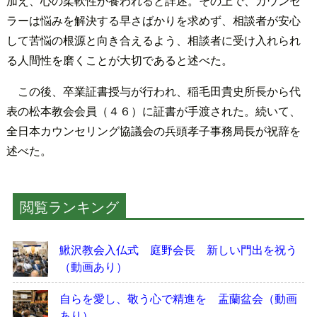
加え、心の柔軟性が養われると詳述。その上で、カウンセ
ラーは悩みを解決する早さばかりを求めず、相談者が安心
して苦悩の根源と向き合えるよう、相談者に受け入れられ
る人間性を磨くことが大切であると述べた。
この後、卒業証書授与が行われ、稲毛田貴史所長から代
表の松本教会会員（４６）に証書が手渡された。続いて、
全日本カウンセリング協議会の兵頭孝子事務局長が祝辞を
述べた。
閲覧ランキング
鰍沢教会入仏式 庭野会長 新しい門出を祝う
（動画あり）
自らを愛し、敬う心で精進を 盂蘭盆会（動画
あり）