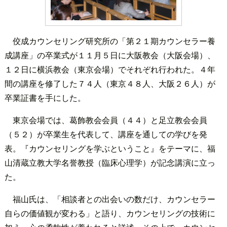
佼成カウンセリング研究所の「第２１期カウンセラー養
成講座」の卒業式が１１月５日に大阪教会（大阪会場）、
１２日に横浜教会（東京会場）でそれぞれ行われた。４年
間の講座を修了した７４人（東京４８人、大阪２６人）が
卒業証書を手にした。
東京会場では、葛飾教会会員（４４）と足立教会会員
（５２）が卒業生を代表して、講座を通しての学びを発
表。『カウンセリングを学ぶということ』をテーマに、福
山清蔵立教大学名誉教授（臨床心理学）が記念講演に立っ
た。
福山氏は、「相談者との出会いの数だけ、カウンセラー
自らの価値観が変わる」と語り、カウンセリングの技術に