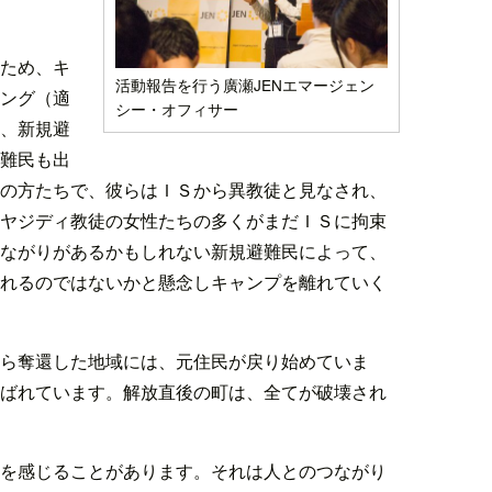
ため、キ
活動報告を行う廣瀬JENエマージェン
ング（適
シー・オフィサー
、新規避
難民も出
の方たちで、彼らはＩＳから異教徒と見なされ、
ヤジディ教徒の女性たちの多くがまだＩＳに拘束
ながりがあるかもしれない新規避難民によって、
れるのではないかと懸念しキャンプを離れていく
ら奪還した地域には、元住民が戻り始めていま
ばれています。解放直後の町は、全てが破壊され
を感じることがあります。それは人とのつながり