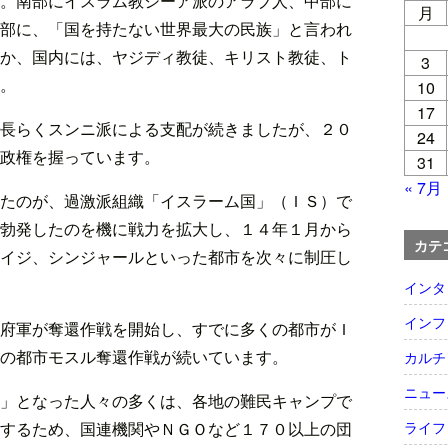
。南部にイスラム教シーア派のアラブ人、中部に
月
部に、「国を持たない世界最大の民族」と言われ
か、国内には、ヤジディ教徒、キリスト教徒、ト
3
。
10
17
長らくスンニ派による支配が続きましたが、２０
24
政権を握っています。
31
« 7月
たのが、過激派組織「イスラーム国」（ＩＳ）で
勃発したのを機に戦力を拡大し、１４年１月から
カテ
イジ、シンジャールといった都市を次々に制圧し
インタ
インフ
府軍が奪還作戦を開始し、すでに多くの都市がＩ
の都市モスル奪還作戦が続いています。
カルチ
ニュー
」となった人々の多くは、各地の難民キャンプで
するため、国連機関やＮＧＯなど１７０以上の団
ライフ