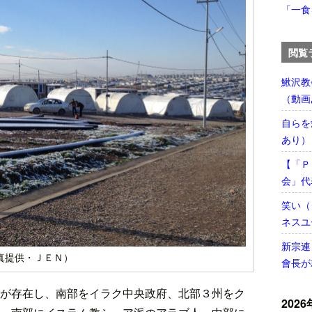
「一食
閲覧
鰍沢教
（動画
自らを
あり）
【「Ｐ
会」代
笑い（
ネスユ
新宗連
真提供・ＪＥＮ）
會長が
が存在し、南部をイラク中央政府、北部３州をク
2026