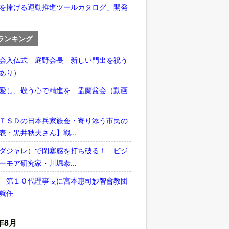
を捧げる運動推進ツールカタログ」開発
ランキング
会入仏式 庭野会長 新しい門出を祝う
あり）
愛し、敬う心で精進を 盂蘭盆会（動画
ＴＳＤの日本兵家族会・寄り添う市民の
表・黒井秋夫さん】戦...
ダジャレ）で閉塞感を打ち破る！ ビジ
ーモア研究家・川堀泰...
 第１０代理事長に宮本惠司妙智會教団
就任
年8月