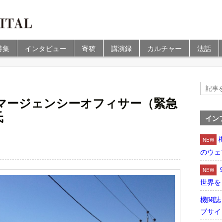
特集
インタビュー
寄稿
講演録
カルチャー
法話
マージェンシーオフィサー（緊急
氏
イン
NEW
のウェ
NEW
世界を
機関誌
ブサイ