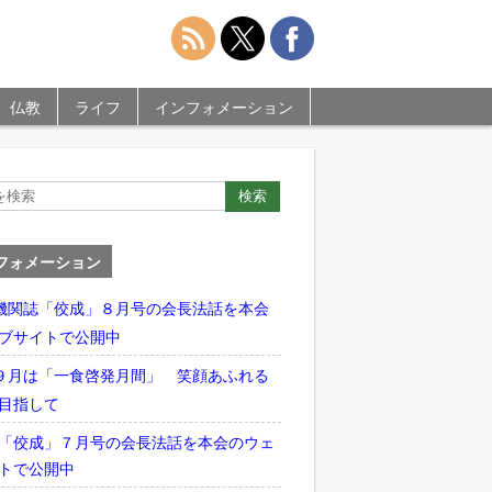
仏教
ライフ
インフォメーション
フォメーション
機関誌「佼成」８月号の会長法話を本会
ブサイトで公開中
９月は「一食啓発月間」 笑顔あふれる
目指して
「佼成」７月号の会長法話を本会のウェ
トで公開中