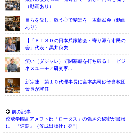
（動画あり）
自らを愛し、敬う心で精進を 盂蘭盆会（動画
あり）
【「ＰＴＳＤの日本兵家族会・寄り添う市民の
会」代表・黒井秋夫...
笑い（ダジャレ）で閉塞感を打ち破る！ ビジ
ネスユーモア研究家...
新宗連 第１０代理事長に宮本惠司妙智會教団
會長が就任
前の記事
佼成学園高アメフト部「ロータス」の強さの秘密が書籍
に 『連覇』（佼成出版社）発刊