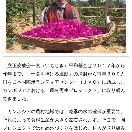
立正佼成会一食（いちじき）平和基金は２０１７年から
昨年まで、「一食を捧げる運動」の浄財から毎年３００万
円を日本国際ボランティアセンター（ＪＶＣ）に助成し、
カンボジアにおける「農村再生プロジェクト」に取り組ん
できました。
カンボジアの農村地域では、乾季の水の確保が重要で、
それによって食糧生産が大きく左右されます。そこで、同
プロジェクトではため池づくりをはじめ、村人が取り組み