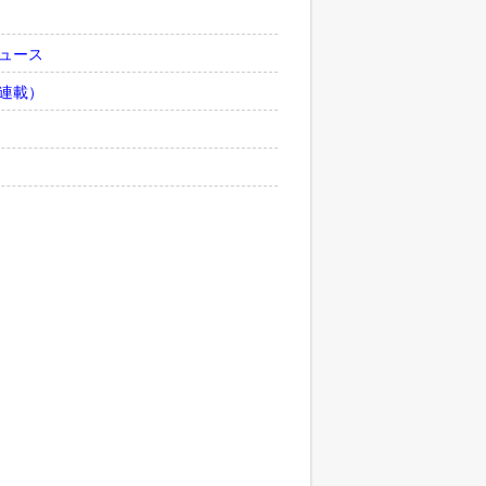
ュース
連載）