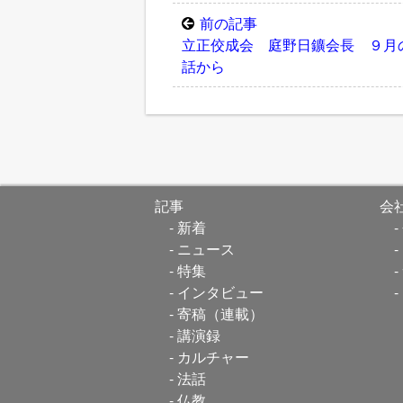
前の記事
立正佼成会 庭野日鑛会長 ９月
話から
記事
会
新着
ニュース
特集
インタビュー
寄稿（連載）
講演録
カルチャー
法話
仏教