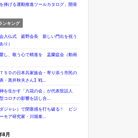
を捧げる運動推進ツールカタログ」開発
ランキング
会入仏式 庭野会長 新しい門出を祝う
あり）
愛し、敬う心で精進を 盂蘭盆会（動画
ＴＳＤの日本兵家族会・寄り添う市民の
表・黒井秋夫さん】戦...
神を生かす「六花の会」が代表世話人
型コロナの影響を話し合...
ダジャレ）で閉塞感を打ち破る！ ビジ
ーモア研究家・川堀泰...
年8月