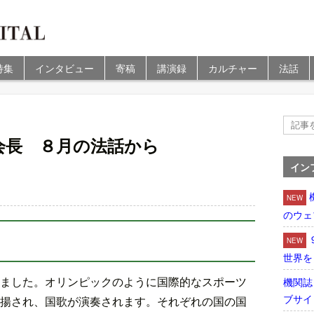
特集
インタビュー
寄稿
講演録
カルチャー
法話
会長 ８月の法話から
イン
NEW
のウェ
NEW
世界を
ました。オリンピックのように国際的なスポーツ
機関誌
ブサイ
揚され、国歌が演奏されます。それぞれの国の国