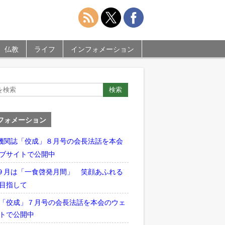
仏教
ライフ
インフォメーション
フォメーション
機関誌「佼成」８月号の会長法話を本会
ブサイトで公開中
９月は「一食啓発月間」 笑顔あふれる
目指して
「佼成」７月号の会長法話を本会のウェ
トで公開中