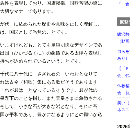
族性を表現しており、国旗掲揚、国歌斉唱の際に
「一食
大切なマナーであります。
閲覧
が代」に込められた歴史や意味を正しく理解し、
は、国民として当然のことです。
鰍沢教
（動画
いますけれども、とても単純明快なデザインであ
自らを
出国（ひいづるくに）の象徴である太陽を表現し
あり）
持ちが込められているということです。
【「Ｐ
 千代に八千代に さざれ石の いわおとなりて
会」代
れは古今（和歌）集にある歌だそうであります。
仏教精
「わが君は」となっているそうです。君が代の
会 新
皇陛下のことを指し、また天皇さまに象徴される
笑い（
そして、小さな石が大きな岩となり、それに苔
ネスユ
国が平和であり、豊かになるようにとの願いが込
2026