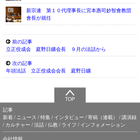
新宗連 第１０代理事長に宮本惠司妙智會教団
會長が就任
前の記事
立正佼成会 庭野日鑛会長 ９月の法話から
次の記事
年頭法話 立正佼成会会長 庭野日鑛
TOP
記事
新着
ニュース
特集
インタビュー
寄稿（連載）
講演録
カルチャー
法話
仏教
ライフ
インフォメーション
会社情報