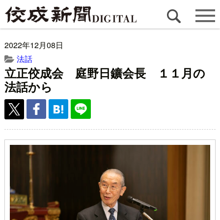
2022年12月08日
法話
立正佼成会 庭野日鑛会長 １１月の
法話から