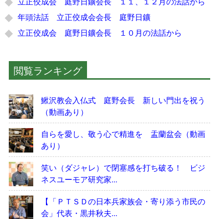
立正佼成会 庭野日鑛会長 １１、１２月の法話から
年頭法話 立正佼成会会長 庭野日鑛
立正佼成会 庭野日鑛会長 １０月の法話から
閲覧ランキング
鰍沢教会入仏式 庭野会長 新しい門出を祝う
（動画あり）
自らを愛し、敬う心で精進を 盂蘭盆会（動画
あり）
笑い（ダジャレ）で閉塞感を打ち破る！ ビジ
ネスユーモア研究家...
【「ＰＴＳＤの日本兵家族会・寄り添う市民の
会」代表・黒井秋夫...