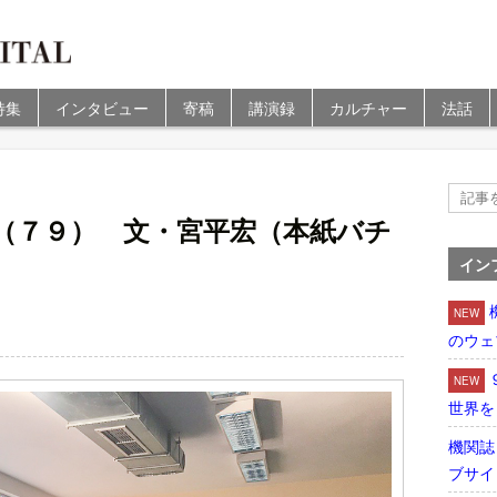
特集
インタビュー
寄稿
講演録
カルチャー
法話
（７９） 文・宮平宏（本紙バチ
イン
NEW
のウェ
NEW
世界を
機関誌
ブサイ