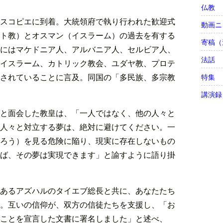
仏教
スコピエに到着。大統領府で執り行われた歓迎式
動画ニ
ト教）とオスマン（イスラーム）の過去を有する
寄稿（
にはマケドニア人、アルバニア人、セルビア人、
法話
イスラーム、カトリック教会、ユダヤ教、プロテ
されていることに言及。同国の「多民族、多宗教
特集
講演録
と面会した教皇は、「一人ではなく、他の人々と
人々と対立する夢は、絶対に避けてください。一
ろう）を見る危険に陥り、現実に存在しないもの
ば、その夢は実現できます」と諭すように語り掛
あるアズハルのタイエブ総長と共に、あなたたち
。互いの信仰が、双方の信徒たちを支援し、「お
ことを宣言した文書に署名しました」と述べ、