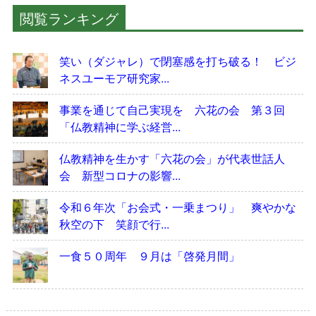
閲覧ランキング
笑い（ダジャレ）で閉塞感を打ち破る！ ビジ
ネスユーモア研究家...
事業を通じて自己実現を 六花の会 第３回
「仏教精神に学ぶ経営...
仏教精神を生かす「六花の会」が代表世話人
会 新型コロナの影響...
令和６年次「お会式・一乗まつり」 爽やかな
秋空の下 笑顔で行...
一食５０周年 ９月は「啓発月間」