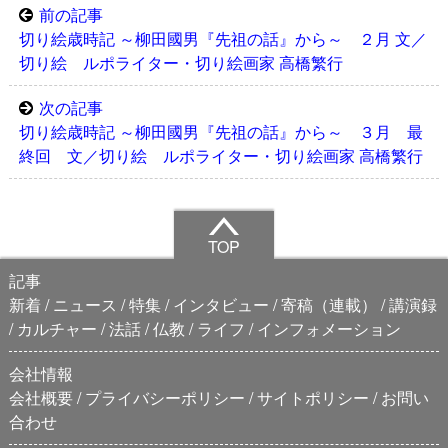
前の記事
切り絵歳時記 ～柳田國男『先祖の話』から～ ２月 文／
切り絵 ルポライター・切り絵画家 高橋繁行
次の記事
切り絵歳時記 ～柳田國男『先祖の話』から～ ３月 最
終回 文／切り絵 ルポライター・切り絵画家 高橋繁行
TOP
記事
新着
ニュース
特集
インタビュー
寄稿（連載）
講演録
カルチャー
法話
仏教
ライフ
インフォメーション
会社情報
会社概要
プライバシーポリシー
サイトポリシー
お問い
合わせ