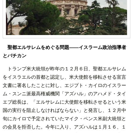
聖都エルサレムをめぐる問題――イスラーム政治指導者
とバチカン
トランプ米大統領が昨年の１２月６日、聖都エルサレム
をイスラエルの首都と認定し、米大使館を移転させる宣言
文書に署名したことに対し、エジプト・カイロのイスラー
ム・スンニ派最高権威機関「アズハル」のアハメド・タイ
エブ総長は、「エルサレムに大使館を移転させるという米
国の実行を阻止しなければならない」と発言し、１２月中
旬にカイロで予定されていたマイク・ペンス米副大統領と
の会見を拒否した。今年に入り、アズハルは１月１６、１