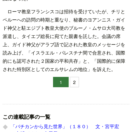
ローマ教皇フランシスコは招待を受けていたが、チリと
ペルーへの訪問の時期と重なり、秘書のヨアンニス・ガイ
ド神父と駐エジプト教皇大使のブルーノ・ムサロ大司教を
派遣し、タイエブ総長に宛てた親書を託した。会議の席
上、ガイド神父がアラブ語で記された教皇のメッセージを
読み上げ、「イスラエル・パレスチナ間で合意され、国際
的にも認可された２国家の平和共存」と、「国際的に保障
された特別区としてのエルサレムの地位」を訴えた。
1
2
この連載記事の一覧
「バチカンから見た世界」（１８０） 文・宮平宏