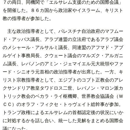
７の両日、同機関で「エルサレム支援のための国際会議」
を開催した。８６カ国から政治家やイスラーム、キリスト
教の指導者が参加した。
主な政治指導者として、パレスチナ自治政府のマフムー
ド・アッバス議長、アラブ連盟の立法府であるアラブ議会
のメシャール・アルサルミ議長、同連盟のアフマド・アブ
ルゲイト事務局長、クウェート議会のマルズク・アルガニ
ム議長、レバノンのアミン・ジェマイエル元大統領やファ
ード・シニオラ元首相の政治指導者が出席した。一方、キ
リスト宗教指導者として、エジプトのコプト正教会のアレ
クサンドリア教皇タワドロス二世、レバノン・マロン派カ
トリック教会のベカラ・ライ枢機卿、世界教会協議会（Ｗ
ＣＣ）のオラフ・フィクセ・トゥヴェイト総幹事が参加。
トランプ政権によるエルサレムの首都認定後の状況にいか
に対処するかを話し合い、統一した見解をまとめる国際会
議になった。