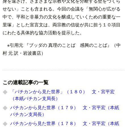
身を遠ざけ、さまざまな宗教や文化を分断する壁をつくら
せない」ことも含まれる。今回の会議を「無関心が広がる
中で、平和と非暴力の文化を醸成していくための重要な一
里塚」とした宣言文は、両宗教の信徒が共に担う１０項目
にわたる具体的な協力活動を提示した。
※引用元 『ブッダの 真理のことば 感興のことば』（中
村 元 訳・岩波書店）
この連載記事の一覧
「バチカンから見た世界」（１８０） 文・宮平宏
（本紙バチカン支局長）
バチカンから見た世界（１７９） 文・宮平宏（本紙
バチカン支局長）
バチカンから見た世界（１７８） 文・宮平宏（本紙