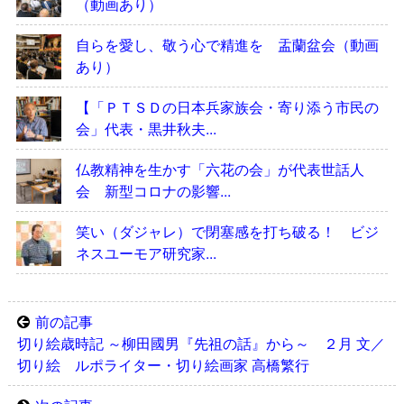
（動画あり）
自らを愛し、敬う心で精進を 盂蘭盆会（動画
あり）
【「ＰＴＳＤの日本兵家族会・寄り添う市民の
会」代表・黒井秋夫...
仏教精神を生かす「六花の会」が代表世話人
会 新型コロナの影響...
笑い（ダジャレ）で閉塞感を打ち破る！ ビジ
ネスユーモア研究家...
前の記事
切り絵歳時記 ～柳田國男『先祖の話』から～ ２月 文／
切り絵 ルポライター・切り絵画家 高橋繁行