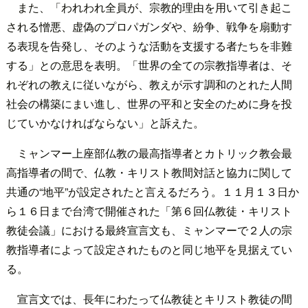
また、「われわれ全員が、宗教的理由を用いて引き起こ
される憎悪、虚偽のプロパガンダや、紛争、戦争を扇動す
る表現を告発し、そのような活動を支援する者たちを非難
する」との意思を表明。「世界の全ての宗教指導者は、そ
れぞれの教えに従いながら、教えが示す調和のとれた人間
社会の構築にまい進し、世界の平和と安全のために身を投
じていかなければならない」と訴えた。
ミャンマー上座部仏教の最高指導者とカトリック教会最
高指導者の間で、仏教・キリスト教間対話と協力に関して
共通の“地平”が設定されたと言えるだろう。１１月１３日か
ら１６日まで台湾で開催された「第６回仏教徒・キリスト
教徒会議」における最終宣言文も、ミャンマーで２人の宗
教指導者によって設定されたものと同じ地平を見据えてい
る。
宣言文では、長年にわたって仏教徒とキリスト教徒の間