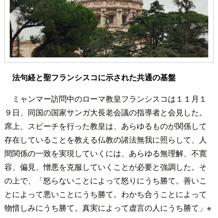
法句経と聖フランシスコに示された共通の基盤
ミャンマー訪問中のローマ教皇フランシスコは１１月１
９日、同国の国家サンガ大長老会議の指導者と会見した。
席上、スピーチを行った教皇は、あらゆるものが関係して
存在していることを教える仏教の諸法無我に照らして、人
間関係の一致を実現していくには、あらゆる無理解、不寛
容、偏見、憎悪を克服していくことが必要と強調した。そ
の上で、「怒らないことによって怒りにうち勝て。善いこ
とによって悪いことにうち勝て。わかち合うことによって
物惜しみにうち勝て。真実によって虚言の人にうち勝て」※