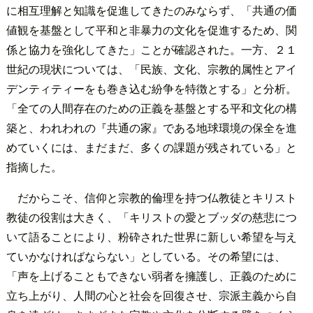
に相互理解と知識を促進してきたのみならず、「共通の価
値観を基盤として平和と非暴力の文化を促進するため、関
係と協力を強化してきた」ことが確認された。一方、２１
世紀の現状については、「民族、文化、宗教的属性とアイ
デンティティーをも巻き込む紛争を特徴とする」と分析。
「全ての人間存在のための正義を基盤とする平和文化の構
築と、われわれの『共通の家』である地球環境の保全を進
めていくには、まだまだ、多くの課題が残されている」と
指摘した。
だからこそ、信仰と宗教的倫理を持つ仏教徒とキリスト
教徒の役割は大きく、「キリストの愛とブッダの慈悲につ
いて語ることにより、粉砕された世界に新しい希望を与え
ていかなければならない」としている。その希望には、
「声を上げることもできない弱者を擁護し、正義のために
立ち上がり、人間の心と社会を回復させ、宗派主義から自