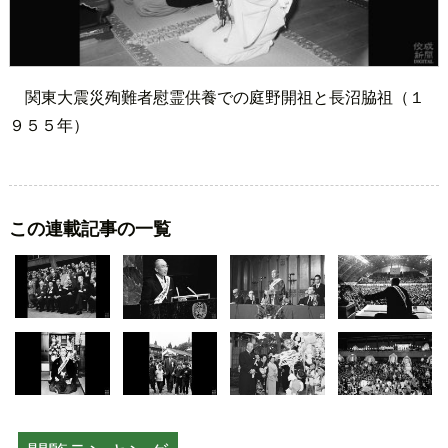
関東大震災殉難者慰霊供養での庭野開祖と長沼脇祖（１
９５５年）
この連載記事の一覧