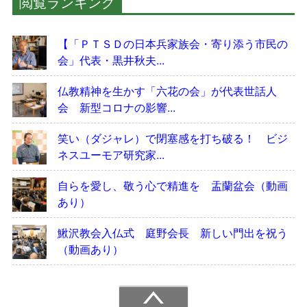
閲覧ランキング
【「ＰＴＳＤの日本兵家族会・寄り添う市民の
会」代表・黒井秋夫...
仏教精神を生かす「六花の会」が代表世話人
会 新型コロナの影響...
笑い（ダジャレ）で閉塞感を打ち破る！ ビジ
ネスユーモア研究家...
自らを愛し、敬う心で精進を 盂蘭盆会（動画
あり）
鰍沢教会入仏式 庭野会長 新しい門出を祝う
（動画あり）