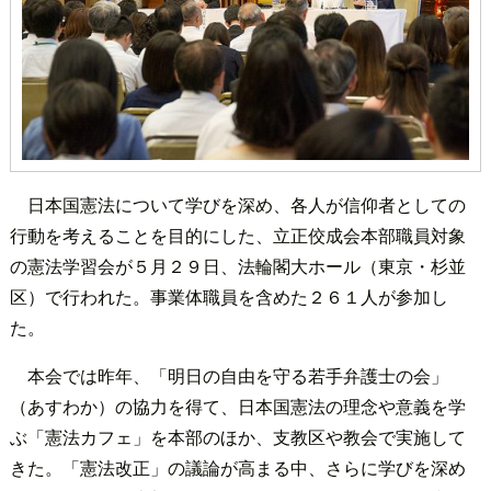
日本国憲法について学びを深め、各人が信仰者としての
行動を考えることを目的にした、立正佼成会本部職員対象
の憲法学習会が５月２９日、法輪閣大ホール（東京・杉並
区）で行われた。事業体職員を含めた２６１人が参加し
た。
本会では昨年、「明日の自由を守る若手弁護士の会」
（あすわか）の協力を得て、日本国憲法の理念や意義を学
ぶ「憲法カフェ」を本部のほか、支教区や教会で実施して
きた。「憲法改正」の議論が高まる中、さらに学びを深め