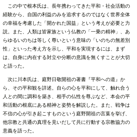
この中で根本氏は、長年携わってきた平和・社会活動の
経験から、自国の利益のみを追求するのではなく世界全体
の幸福を考慮した「開かれた国益」という考えが必要と力
説。また、人類は皆家族という仏教の「一乗の精神」、あ
らゆるいのちは等しく尊いという意味の「いのちの無差別
性」といった考え方を示し、平和を実現するには、まず
は、自身に内在する対立や分断の意識を無くすことが大切
と語った。
次に川本氏は、庭野日敬開祖の著書『平和への道』か
ら、その平和観を詳述。自らの心を平和にして、触れ合う
人との間に調和を築き、相手の仏性を尊ぶなど、本会の平
和活動の根底にある精神と姿勢を解説した。また、戦争は
不信の心が引き起こすものという庭野開祖の言葉を挙げ、
他宗教と共通の真理を見いだして共に行動する宗教協力の
意義を語った。