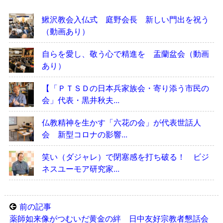
鰍沢教会入仏式 庭野会長 新しい門出を祝う
（動画あり）
自らを愛し、敬う心で精進を 盂蘭盆会（動画
あり）
【「ＰＴＳＤの日本兵家族会・寄り添う市民の
会」代表・黒井秋夫...
仏教精神を生かす「六花の会」が代表世話人
会 新型コロナの影響...
笑い（ダジャレ）で閉塞感を打ち破る！ ビジ
ネスユーモア研究家...
前の記事
薬師如来像がつむいだ黄金の絆 日中友好宗教者懇話会