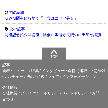
前の記事
ＧＷ期間中に各地で「一食ユニセフ募金」
次の記事
開祖記念館公開講座 比叡山延暦寺長臈の山田師が講演
TOP
記事
新着
ニュース
特集
インタビュー
寄稿（連載）
講演録
カルチャー
法話
仏教
ライフ
インフォメーション
会社情報
会社概要
プライバシーポリシー
サイトポリシー
お問い
合わせ