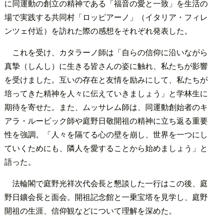
に同運動の創立の精神である「福音の愛と一致」を生活の
場で実践する共同村「ロッピアーノ」（イタリア・フィレ
ンツェ付近）を訪れた際の感想をそれぞれ発表した。
これを受け、カタラーノ師は「自らの信仰に沿いながら
真摯（しんし）に生きる皆さんの姿に触れ、私たちが影響
を受けました。互いの存在と友情を励みにして、私たちが
培ってきた精神を人々に伝えていきましょう」と学林生に
期待を寄せた。また、ムッサレム師は、同運動創始者のキ
アラ・ルービック師や庭野日敬開祖の精神に立ち返る重要
性を強調。「人々を隔てる心の壁を崩し、世界を一つにし
ていくためにも、隣人を愛することから始めましょう」と
語った。
法輪閣で庭野光祥次代会長と懇談した一行はこの後、庭
野日鑛会長と面会。開祖記念館と一乗宝塔を見学し、庭野
開祖の生涯、信仰観などについて理解を深めた。