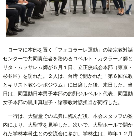
ローマに本部を置く「フォコラーレ運動」の諸宗教対話
センターで共同責任者を務めるロベルト・カタラーノ師と
リタ・ムッサレム師が５月１日、立正佼成会本部（東京・
杉並区）を訪れた。２人は、台湾で開かれた「第６回仏教
とキリスト教シンポジウム」に出席した後、来日した。当
日は、同運動日本男子本部の的野ジルベルト代表、同運動
女子本部の黒川真理子・諸宗教対話担当が同行した。
一行は、大聖堂での式典に臨んだ後、本会スタッフの案
内により、大聖堂を見学した。次いで、大聖ホールで開か
れた学林本科生との交流会に参加。学林生は、昨年１２月