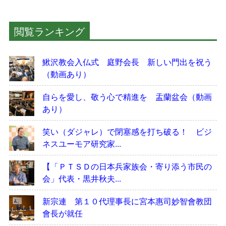
閲覧ランキング
鰍沢教会入仏式 庭野会長 新しい門出を祝う
（動画あり）
自らを愛し、敬う心で精進を 盂蘭盆会（動画
あり）
笑い（ダジャレ）で閉塞感を打ち破る！ ビジ
ネスユーモア研究家...
【「ＰＴＳＤの日本兵家族会・寄り添う市民の
会」代表・黒井秋夫...
新宗連 第１０代理事長に宮本惠司妙智會教団
會長が就任