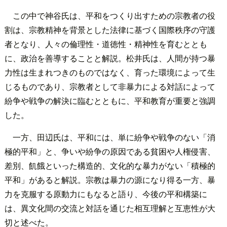
この中で神谷氏は、平和をつくり出すための宗教者の役
割は、宗教精神を背景とした法律に基づく国際秩序の守護
者となり、人々の倫理性・道徳性・精神性を育むととも
に、政治を善導することと解説。松井氏は、人間が持つ暴
力性は生まれつきのものではなく、育った環境によって生
じるものであり、宗教者として非暴力による対話によって
紛争や戦争の解決に臨むとともに、平和教育が重要と強調
した。
一方、田辺氏は、平和には、単に紛争や戦争のない「消
極的平和」と、争いや紛争の原因である貧困や人権侵害、
差別、飢餓といった構造的、文化的な暴力がない「積極的
平和」があると解説。宗教は暴力の源になり得る一方、暴
力を克服する原動力にもなると語り、今後の平和構築に
は、異文化間の交流と対話を通じた相互理解と互恵性が大
切と述べた。