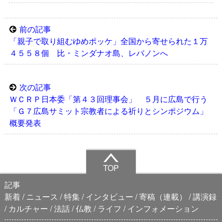
前の記事
「親子で取り組むゆめポッケ」全国から寄せられた１万
４５５８個 比・ミンダナオ島、レバノンへ
次の記事
ＷＣＲＰ日本委「第４３回理事会」 ５月に広島で行う
「Ｇ７広島サミット宗教者による祈りとシンポジウム」
概要発表
TOP
記事
新着
ニュース
特集
インタビュー
寄稿（連載）
講演録
カルチャー
法話
仏教
ライフ
インフォメーション