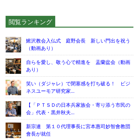
閲覧ランキング
鰍沢教会入仏式 庭野会長 新しい門出を祝う
（動画あり）
自らを愛し、敬う心で精進を 盂蘭盆会（動画
あり）
笑い（ダジャレ）で閉塞感を打ち破る！ ビジ
ネスユーモア研究家...
【「ＰＴＳＤの日本兵家族会・寄り添う市民の
会」代表・黒井秋夫...
新宗連 第１０代理事長に宮本惠司妙智會教団
會長が就任