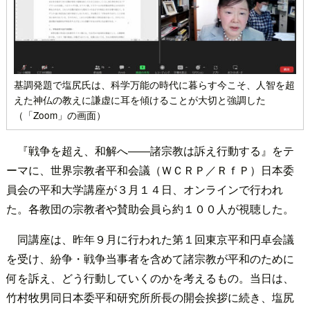
基調発題で塩尻氏は、科学万能の時代に暮らす今こそ、人智を超
えた神仏の教えに謙虚に耳を傾けることが大切と強調した
（「Zoom」の画面）
『戦争を超え、和解へ――諸宗教は訴え行動する』をテ
ーマに、世界宗教者平和会議（ＷＣＲＰ／ＲｆＰ）日本委
員会の平和大学講座が３月１４日、オンラインで行われ
た。各教団の宗教者や賛助会員ら約１００人が視聴した。
同講座は、昨年９月に行われた第１回東京平和円卓会議
を受け、紛争・戦争当事者を含めて諸宗教が平和のために
何を訴え、どう行動していくのかを考えるもの。当日は、
竹村牧男同日本委平和研究所所長の開会挨拶に続き、塩尻