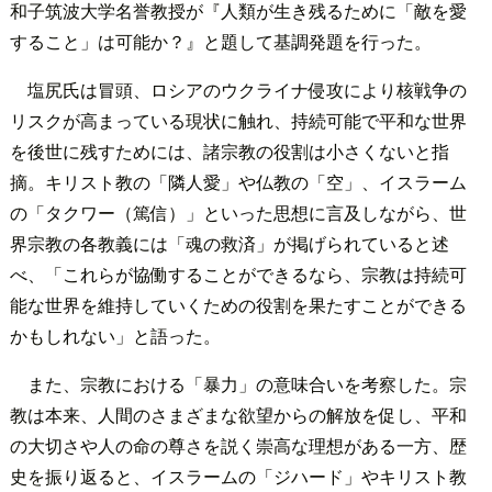
和子筑波大学名誉教授が『人類が生き残るために「敵を愛
すること」は可能か？』と題して基調発題を行った。
塩尻氏は冒頭、ロシアのウクライナ侵攻により核戦争の
リスクが高まっている現状に触れ、持続可能で平和な世界
を後世に残すためには、諸宗教の役割は小さくないと指
摘。キリスト教の「隣人愛」や仏教の「空」、イスラーム
の「タクワー（篤信）」といった思想に言及しながら、世
界宗教の各教義には「魂の救済」が掲げられていると述
べ、「これらが協働することができるなら、宗教は持続可
能な世界を維持していくための役割を果たすことができる
かもしれない」と語った。
また、宗教における「暴力」の意味合いを考察した。宗
教は本来、人間のさまざまな欲望からの解放を促し、平和
の大切さや人の命の尊さを説く崇高な理想がある一方、歴
史を振り返ると、イスラームの「ジハード」やキリスト教