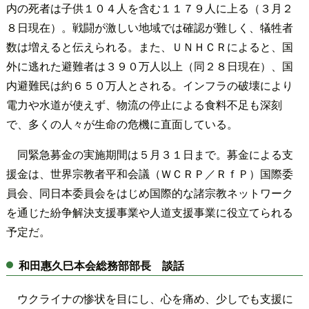
内の死者は子供１０４人を含む１１７９人に上る（３月２
８日現在）。戦闘が激しい地域では確認が難しく、犠牲者
数は増えると伝えられる。また、ＵＮＨＣＲによると、国
外に逃れた避難者は３９０万人以上（同２８日現在）、国
内避難民は約６５０万人とされる。インフラの破壊により
電力や水道が使えず、物流の停止による食料不足も深刻
で、多くの人々が生命の危機に直面している。
同緊急募金の実施期間は５月３１日まで。募金による支
援金は、世界宗教者平和会議（ＷＣＲＰ／ＲｆＰ）国際委
員会、同日本委員会をはじめ国際的な諸宗教ネットワーク
を通じた紛争解決支援事業や人道支援事業に役立てられる
予定だ。
和田惠久巳本会総務部部長 談話
ウクライナの惨状を目にし、心を痛め、少しでも支援に