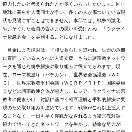
協力したいと考えられた方が多くいらっしゃいます。同じ
地球に暮らす人間同士が争い、多くの人が傷ついている現
状を見過ごすことはできません。本部では、戦争の激化
や、そうした会員の皆さまの思いを受けとめ、「ウクライ
ナ緊急募金」を実施することになりました。
募金による浄財は、平和な暮らしを追われ、生命の危機
に直面している人々への人道支援、さらに諸宗教ネットワ
ークを通じた紛争解決の取り組みに役立てられます。現
在、ローマ教皇庁（バチカン）、世界教会協議会（ＷＣ
Ｃ）、世界宗教者平和会議（ＷＣＲＰ／ＲｆＰ）国際委員
会などの諸宗教連合体が協力し、ロシア、ウクライナの宗
教者に働きかけ、対話に基づく相互理解と平和的解決の実
現のため取り組みを進めています。戦争がこれ以上拡大す
ることなく、一日も早く停戦がなされるよう諸宗教対話・
協力で培ってきたネットワークを生かし、懸命な努力が