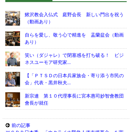
鰍沢教会入仏式 庭野会長 新しい門出を祝う
（動画あり）
自らを愛し、敬う心で精進を 盂蘭盆会（動画
あり）
笑い（ダジャレ）で閉塞感を打ち破る！ ビジ
ネスユーモア研究家...
【「ＰＴＳＤの日本兵家族会・寄り添う市民の
会」代表・黒井秋夫...
新宗連 第１０代理事長に宮本惠司妙智會教団
會長が就任
前の記事