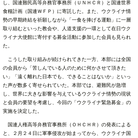
し、国連難民高等弁務官事務所（ＵＮＨＣＲ）と国連世界
食糧計画（国連ＷＦＰ）に寄託した。また、ウクライナ情
勢の早期終結を祈願しながら「一食を捧げる運動」に一層
取り組むといった教会や、人道支援の一環として在日ウク
ライナ大使館に寄付する募金活動に参加した会員も見られ
た。
こうした取り組みが続けられてきた一方、本部には全国
の会員から「苦しんでいる人のために何かさせて頂きた
い」「遠く離れた日本でも、できることはないか」といっ
た声が数多く寄せられていた。本部では、避難民が急増
し、世界に大きな影響を与えているウクライナ情勢の現状
と会員の要望を考慮し、今回の「ウクライナ緊急募金」の
実施を決定した。
国連人権高等弁務官事務所（ＯＨＣＨＲ）の発表による
と、２月２４日に軍事侵攻が始まってから、ウクライナ国