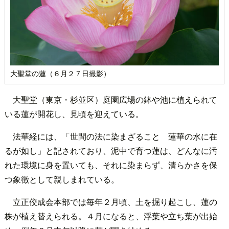
大聖堂の蓮（６月２７日撮影）
大聖堂（東京・杉並区）庭園広場の鉢や池に植えられて
いる蓮が開花し、見頃を迎えている。
法華経には、「世間の法に染まざること 蓮華の水に在
るが如し」と記されており、泥中で育つ蓮は、どんなに汚
れた環境に身を置いても、それに染まらず、清らかさを保
つ象徴として親しまれている。
立正佼成会本部では毎年２月頃、土を掘り起こし、蓮の
株が植え替えられる。４月になると、浮葉や立ち葉が出始