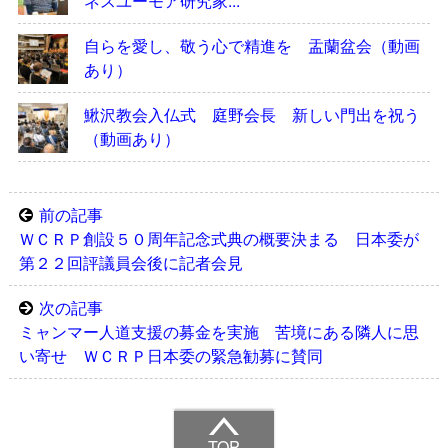
ネスユーモア研究家...
自らを愛し、敬う心で精進を 盂蘭盆会（動画
あり）
鰍沢教会入仏式 庭野会長 新しい門出を祝う
（動画あり）
前の記事
ＷＣＲＰ創設５０周年記念式典の概要決まる 日本委が
第２２回評議員会後に記者会見
次の記事
ミャンマー人道支援の募金を実施 苦境にある隣人に思
い寄せ ＷＣＲＰ日本委の緊急勧募に賛同
TOP