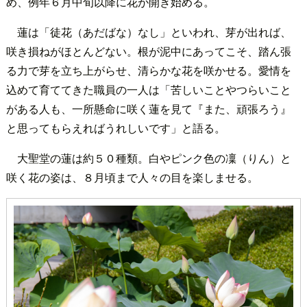
め、例年６月中旬以降に花が開き始める。
蓮は「徒花（あだばな）なし」といわれ、芽が出れば、
咲き損ねがほとんどない。根が泥中にあってこそ、踏ん張
る力で芽を立ち上がらせ、清らかな花を咲かせる。愛情を
込めて育ててきた職員の一人は「苦しいことやつらいこと
がある人も、一所懸命に咲く蓮を見て『また、頑張ろう』
と思ってもらえればうれしいです」と語る。
大聖堂の蓮は約５０種類。白やピンク色の凜（りん）と
咲く花の姿は、８月頃まで人々の目を楽しませる。