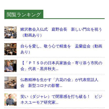
閲覧ランキング
鰍沢教会入仏式 庭野会長 新しい門出を祝う
（動画あり）
自らを愛し、敬う心で精進を 盂蘭盆会（動画
あり）
【「ＰＴＳＤの日本兵家族会・寄り添う市民の
会」代表・黒井秋夫...
仏教精神を生かす「六花の会」が代表世話人
会 新型コロナの影響...
笑い（ダジャレ）で閉塞感を打ち破る！ ビジ
ネスユーモア研究家...