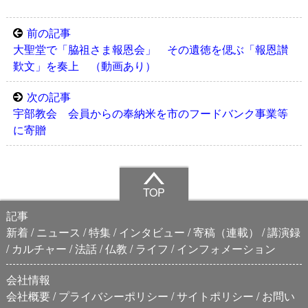
前の記事
大聖堂で「脇祖さま報恩会」 その遺徳を偲ぶ「報恩讃
歎文」を奏上 （動画あり）
次の記事
宇部教会 会員からの奉納米を市のフードバンク事業等
に寄贈
TOP
記事
新着
ニュース
特集
インタビュー
寄稿（連載）
講演録
カルチャー
法話
仏教
ライフ
インフォメーション
会社情報
会社概要
プライバシーポリシー
サイトポリシー
お問い