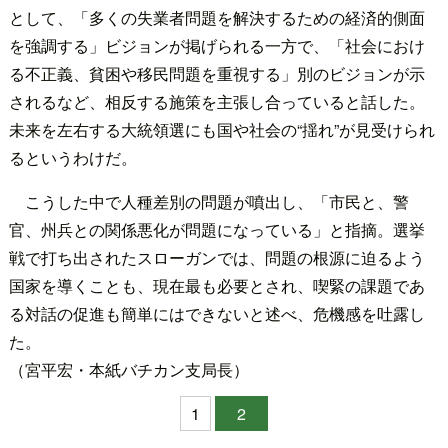
として、「多くの失業者問題を解決するための経済的側面
を強調する」ビジョンが掲げられる一方で、「社会におけ
る不正義、貧困や移民問題を重視する」別のビジョンが示
されるなど、相反する施策を主張し合っていると話した。
未来を左右する大統領選にも国や社会の“揺れ”が見受けられ
るというわけだ。
こうした中で人種差別の問題が噴出し、「市民と、警
官、州兵との関係悪化が問題になっている」と指摘。選挙
戦で打ち出されたスローガンでは、問題の根源に迫るよう
国家を導くことも、現在最も必要とされ、喫緊の課題であ
る対話の促進も簡単にはできないと述べ、危機感を吐露し
た。
（宮平宏・本紙バチカン支局長）
1
2