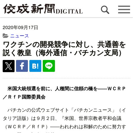
2020年09月17日
ニュース
ワクチンの開発競争に対し、共通善を
説く教皇（海外通信・バチカン支局）
米国大統領選を前に、人種間に信頼の橋を――ＷＣＲＰ
／ＲｆＰ国際委員会
バチカンの公式ウェブサイト「バチカンニュース」（イ
タリア語版）は９月２日、『米国、世界宗教者平和会議
（ＷＣＲＰ／ＲｆＰ）――われわれは和解のために努力す