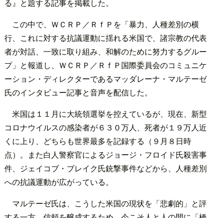
る』と題する記事を掲載した。
この中で、ＷＣＲＰ／ＲｆＰを「暴力、人種差別の横
行、これに対する抗議運動に揺れる米国で、諸宗教の代表
者が対話、一致に取り組み、和解のために努力するグルー
プ」と報道し、ＷＣＲＰ／ＲｆＰ国際委員会のコミュニケ
ーション・ディレクターであるマッダレーナ・マルテーゼ
氏のインタビュー記事と音声を配信した。
米国は１１月に大統領選挙を控えているが、現在、新型
コロナウイルスの感染者が６３０万人、死者が１９万人近
くに上り、どちらも世界最多を記録する（９月８日時
点）。また白人警察官によるジョージ・フロイド氏殺害事
件、ジェイコブ・ブレイク氏銃撃事件などから、人種差別
への抗議運動が広がっている。
マルテーゼ氏は、こうした米国の現状を「悲劇的」と評
する一方、信頼を醸成するため、今こそ人と人の間に「橋