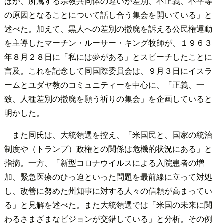
ほか、所属する宗教共同体の違いが差別、不正義、不平等
の原因となることについて話し合う集会を開いている」と
述べた。加えて、黒人への差別の撤廃を訴える公民権運動
を主導したマーチン・ルーサー・キング牧師が、１９６３
年８月２８日に「私には夢がある」とスピーチしたことに
言及。これを記念して同国際委員会は、９月３日にイスラ
ームとユダヤ教のコミュニティーを中心に、「正義、一
致、人種差別の撤廃を願う祈りの集会」を企画していると
明かした。
また同氏は、大統領選を控え、「米国民と、国家の統治
制度や（トランプ）政権との関係は危機的状況にある」と
指摘。一方、「新型コロナウイルスによる入院患者の増
加、緊急医療のひっ迫といった問題を最前線に立って対処
し、改善に努めた州知事に対する人々の信頼が高まってい
る」と見解を述べた。また大統領選では「米国の未来に関
わるさまざまなビジョンが交錯している」と分析。その例