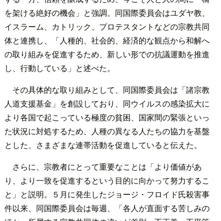
を架ける絶好の機会」と強調。同国際委員会はユダヤ教、
イスラーム、カトリック、プロテスタントなどの宗教共同
体と連携し、「人種的、社会的、経済的な観点から和解へ
の取り組みを促進するため、新しい形での抗議運動を推進
し、行動している」と述べた。
その具体的な取り組みとして、同国際委員会は「諸宗教
人道支援基金」を創設しており、同ウイルスの感染拡大に
より各国で起こっている極度の貧困、国家間の緊張といっ
た状況に対処するため、人種の異なる人たちの協力を基盤
とした、さまざまな連帯活動を促進していると伝えた。
さらに、宗教者にとって重要なことは「より価値があ
り、より一致を促進するという目的に向かって努力するこ
と」と説明。５月に発生したジョージ・フロイド氏殺害事
件以来、同国際委員会は毎週、「各人が直面する苦しみの