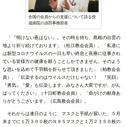
全国の会員からの支援について語る佼
成病院の須田事務部長
「『明けない夜はない』。その時を待ち、島根の出雲の
地より祈り続けております」（松江教会会員）。「私達に
は新型コロナウイルスの一日も早い終息と医療に従事され
ている皆様方の健康を願うことしかできません。そのよう
な思いを込めて千羽鶴を折らせて頂きました」（柏教会会
員）。「伝染するのはウイルスだけじゃない！ 『笑顔』
『勇気』『愛』も伝染します。みなさん大変ですが、がん
ばってください」（十日町教会会員）。「命がけの献身あ
りがとうございます」（広島教会会員）。
それからは連日のように、マスクと手紙が届いた。５月
末までに１万３００枚のＮ９５マスクと１万２３５０枚の