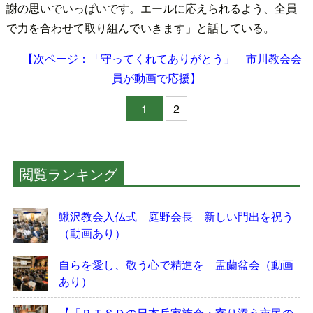
謝の思いでいっぱいです。エールに応えられるよう、全員
で力を合わせて取り組んでいきます」と話している。
【次ページ：「守ってくれてありがとう」 市川教会会
員が動画で応援】
1
2
閲覧ランキング
鰍沢教会入仏式 庭野会長 新しい門出を祝う
（動画あり）
自らを愛し、敬う心で精進を 盂蘭盆会（動画
あり）
【「ＰＴＳＤの日本兵家族会・寄り添う市民の