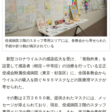
佼成病院２階のスタッフ専用エリアには、各教会から寄せられた
手紙や折り鶴が掲示されている
新型コロナウイルスの感染拡大を受け、「発熱外来」を
設置して感染者（軽症～中等症）の治療を行っている立正
佼成会附属佼成病院（東京・杉並区）に、全国各教会から
ウイルスの吸入を防ぐＮ９５マスクなどの医療用マスクが
寄せられた。
その数は２万２６５０枚。提供されたマスクには、メッ
セージが添えられており、現在、佼成病院２階のスタッフ
専用エリアの壁に掲示されている。また、市川教会青年部