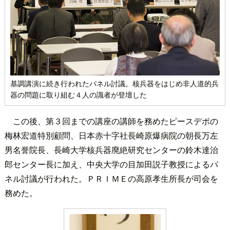
基調講演に続き行われたパネル討議。核兵器をはじめ非人道的兵
器の問題に取り組む４人の識者が登壇した
この後、第３回までの講座の講師を務めたピースデポの
梅林宏道特別顧問、日本赤十字社長崎原爆病院の朝長万左
男名誉院長、長崎大学核兵器廃絶研究センターの鈴木達治
郎センター長に加え、中央大学の目加田説子教授によるパ
ネル討議が行われた。ＰＲＩＭＥの高原孝生所長が司会を
務めた。