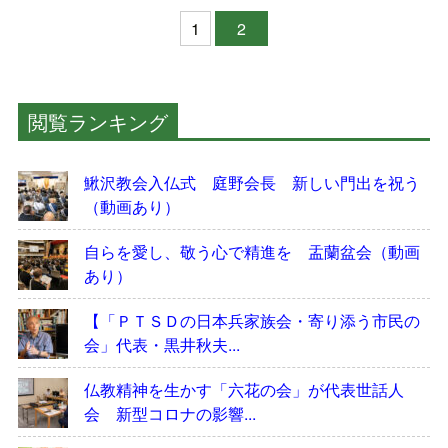
1
2
閲覧ランキング
鰍沢教会入仏式 庭野会長 新しい門出を祝う
（動画あり）
自らを愛し、敬う心で精進を 盂蘭盆会（動画
あり）
【「ＰＴＳＤの日本兵家族会・寄り添う市民の
会」代表・黒井秋夫...
仏教精神を生かす「六花の会」が代表世話人
会 新型コロナの影響...