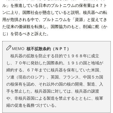
ル」を推進している日本のプルトニウムの保有量は４７ト
ンに上り、国際社会が懸念していると説明。核兵器への転
用が危惧される中で、プルトニウムを「資源」と捉えてき
た従来の価値観を転換し、国際協力のもと、削減に舵（か
じ）を切るべきと訴えた。
核不拡散条約（ＮＰＴ）
核兵器の拡散を防止する目的で１９６８年に成立
し、７０年に発効した国際条約。１９１の国と地域が
締約する。６７年までに核兵器を保有していた米国、
ソ連（現在のロシア）、英国、フランス、中国５カ国
の核保有を認め、それ以外の国の核の開発、製造、入
手を禁止した。核兵器国に対しては、核兵器の譲渡
や、非核兵器国による製造を禁止するとともに、核軍
縮の促進を義務づけている。