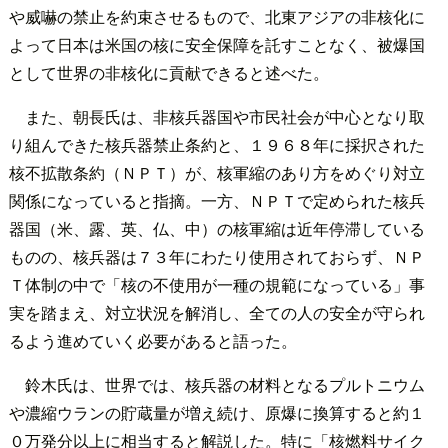
や威嚇の禁止を約束させるもので、北東アジアの非核化に
よって日本は米国の核に安全保障を託すことなく、被爆国
として世界の非核化に貢献できると述べた。
また、朝長氏は、非核兵器国や市民社会が中心となり取
り組んできた核兵器禁止条約と、１９６８年に採択された
核不拡散条約（ＮＰＴ）が、核軍縮のあり方をめぐり対立
関係になっていると指摘。一方、ＮＰＴで定められた核兵
器国（米、露、英、仏、中）の核軍縮は近年停滞している
ものの、核兵器は７３年にわたり使用されておらず、ＮＰ
Ｔ体制の中で「核の不使用が一種の規範になっている」事
実を踏まえ、対立状況を解消し、全ての人の安全が守られ
るよう進めていく必要があると語った。
鈴木氏は、世界では、核兵器の材料となるプルトニウム
や濃縮ウランの貯蔵量が増え続け、原爆に換算すると約１
０万発分以上に相当すると解説した。特に「核燃料サイク