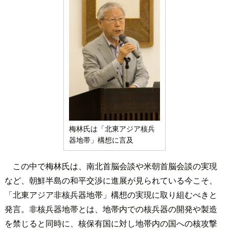
梅林氏は「北東アジア核兵
器地帯」構想に言及
この中で梅林氏は、南北首脳会談や米朝首脳会談の実現
など、朝鮮半島の和平交渉に進展が見られている今こそ、
「北東アジア非核兵器地帯」構想の実現に取り組むべきと
発言。非核兵器地帯とは、地帯内での核兵器の開発や製造
を禁じると同時に、核保有国に対し地帯内の国への核攻撃