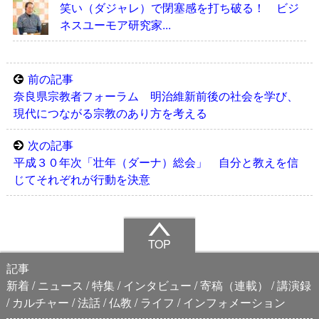
笑い（ダジャレ）で閉塞感を打ち破る！ ビジ
ネスユーモア研究家...
前の記事
奈良県宗教者フォーラム 明治維新前後の社会を学び、
現代につながる宗教のあり方を考える
次の記事
平成３０年次「壮年（ダーナ）総会」 自分と教えを信
じてそれぞれが行動を決意
TOP
記事
新着
ニュース
特集
インタビュー
寄稿（連載）
講演録
カルチャー
法話
仏教
ライフ
インフォメーション