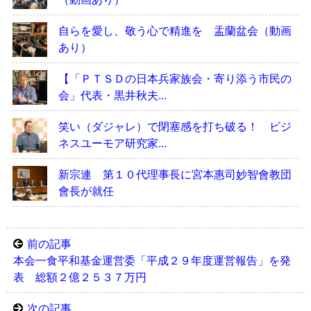
自らを愛し、敬う心で精進を 盂蘭盆会（動画
あり）
【「ＰＴＳＤの日本兵家族会・寄り添う市民の
会」代表・黒井秋夫...
笑い（ダジャレ）で閉塞感を打ち破る！ ビジ
ネスユーモア研究家...
新宗連 第１０代理事長に宮本惠司妙智會教団
會長が就任
前の記事
本会一食平和基金運営委「平成２９年度運営報告」を発
表 総額２億２５３７万円
次の記事