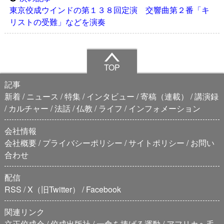
東京佼成ウインドの第１３８回定演 交響曲第２番「キ
リストの受難」などを演奏
TOP
記事
新着
ニュース
特集
インタビュー
寄稿（連載）
講演録
カルチャー
法話
仏教
ライフ
インフォメーション
会社情報
会社概要
プライバシーポリシー
サイトポリシー
お問い
合わせ
配信
RSS
X（旧Twitter）
Facebook
関連リンク
立正佼成会
佼成出版社
一食を捧げる運動
アフリカへ毛