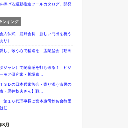
を捧げる運動推進ツールカタログ」開発
ランキング
会入仏式 庭野会長 新しい門出を祝う
あり）
愛し、敬う心で精進を 盂蘭盆会（動画
ダジャレ）で閉塞感を打ち破る！ ビジ
ーモア研究家・川堀泰...
ＴＳＤの日本兵家族会・寄り添う市民の
表・黒井秋夫さん】戦...
 第１０代理事長に宮本惠司妙智會教団
就任
年8月