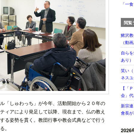
「一食
閲覧
鰍沢教
（動画
自らを
あり）
笑い（
ネスユ
【「Ｐ
会」代
ル「しゅわっち」が今年、活動開始から２０年の
新宗連
ティアにより発足して以降、現在まで、仏の教え
會長が
する姿勢を貫く。教団行事や教会式典などで行う
る。
2026