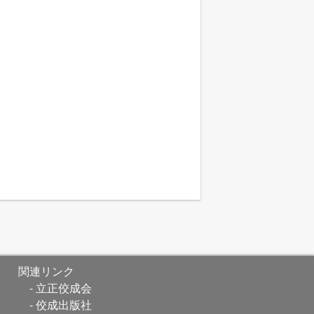
関連リンク
立正佼成会
佼成出版社