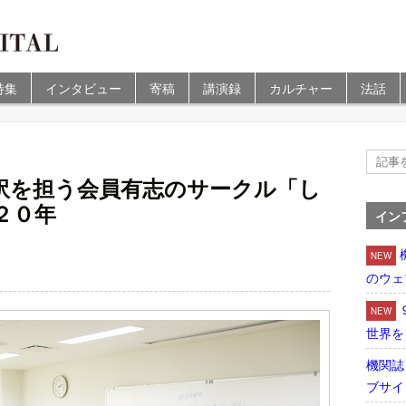
特集
インタビュー
寄稿
講演録
カルチャー
法話
訳を担う会員有志のサークル「し
２０年
イン
NEW
のウェ
NEW
世界を
機関誌
ブサイ