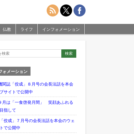
仏教
ライフ
インフォメーション
フォメーション
機関誌「佼成」８月号の会長法話を本会
ブサイトで公開中
９月は「一食啓発月間」 笑顔あふれる
目指して
「佼成」７月号の会長法話を本会のウェ
トで公開中