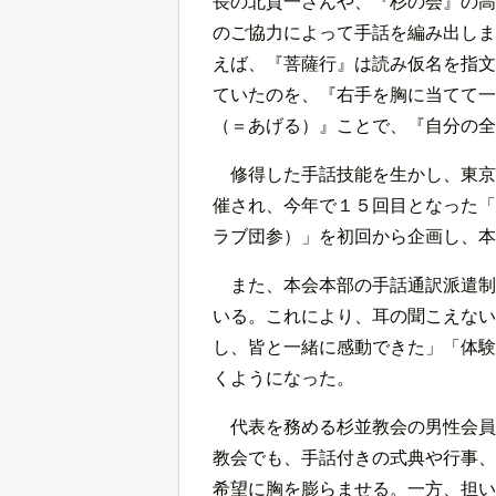
長の北貢一さんや、『杉の会』の高
のご協力によって手話を編み出しま
えば、『菩薩行』は読み仮名を指文
ていたのを、『右手を胸に当てて一
（＝あげる）』ことで、『自分の全
修得した手話技能を生かし、東京
催され、今年で１５回目となった「
ラブ団参）」を初回から企画し、本
また、本会本部の手話通訳派遣制
いる。これにより、耳の聞こえない
し、皆と一緒に感動できた」「体験
くようになった。
代表を務める杉並教会の男性会員
教会でも、手話付きの式典や行事、
希望に胸を膨らませる。一方、担い