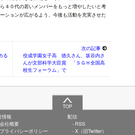
ら４０代の若いメンバーをもっと増やしたいと考
ーションが広がるよう、今後も活動を充実させた
次の記事
める
佼成学園女子高 徳久さん、坂谷内さ
んが文部科学大臣賞 「ＳＧＨ全国高
校生フォーラム」で
TOP
社情報
配信
会社概要
RSS
プライバシーポリシー
X（旧Twitter）