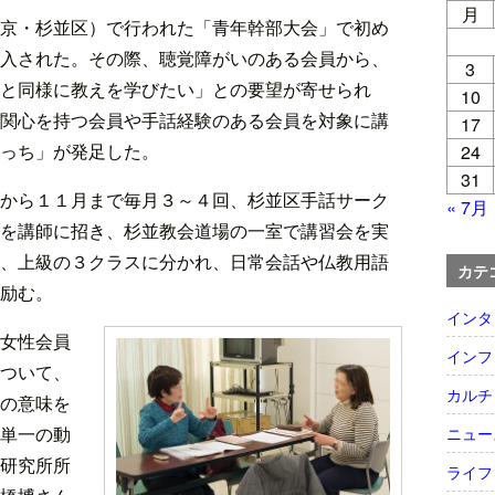
月
京・杉並区）で行われた「青年幹部大会」で初め
入された。その際、聴覚障がいのある会員から、
3
と同様に教えを学びたい」との要望が寄せられ
10
関心を持つ会員や手話経験のある会員を対象に講
17
っち」が発足した。
24
31
から１１月まで毎月３～４回、杉並区手話サーク
« 7月
を講師に招き、杉並教会道場の一室で講習会を実
、上級の３クラスに分かれ、日常会話や仏教用語
カテ
励む。
インタ
女性会員
インフ
ついて、
カルチ
の意味を
単一の動
ニュー
研究所所
ライフ