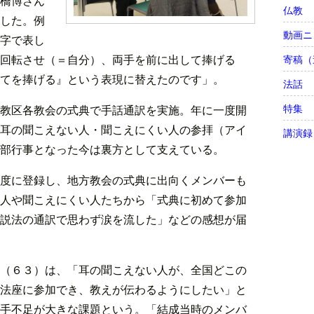
橋博さん
仏教
した。例
動画ニ
字で表し
回転させ（＝自分）、両手を前に出して捧げる
寄稿（
てを捧げる』という表現に替えたのです」。
法話
特集
教区各教会の式典で手話通訳を実施。年に一度開
耳の聞こえない人・聞こえにくい人の参拝（アイ
講演録
部行事となった今は裏方として支えている。
度に登録し、地方教会の式典に出向くメンバーも
人や聞こえにくい人たちから「式典に初めて参加
説法の通訳で思わず涙を流した」などの感想が届
（６３）は、「耳の聞こえない人が、全国どこの
法座に参加でき、教えが伝わるようにしたい」と
手不足が大きな課題という。「結成当時のメンバ