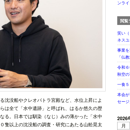
ンライ
閲覧
笑い（
ネスユ
事業を
「仏教
令和６
秋空の
一食
本会が
る沈没船やクレオパトラ宮殿など、水位上昇によ
セージ
らは全て「水中遺跡」と呼ばれ、はるか悠久の歴
なる。日本では馴染（なじ）みの薄かった「水中
2026
０隻以上の沈没船の調査・研究にあたる山舩晃太
月