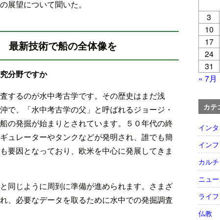
の展望について聞いた。
3
10
17
 最新技術で船の全体像を
24
31
究分野ですか
« 7月
査するのが水中考古学です。その歴史はまだ浅
カテ
沖で、「水中考古学の父」と呼ばれるジョージ・
船の発掘が始まりとされています。５０年代の終
インタ
ギュレーターやタンクなどが発明され、誰でも簡
インフ
も要因となっており、欧米を中心に発展してきま
カルチ
ニュー
と同じように周到に準備が進められます。さまざ
ライフ
れ、必要なデータを取るために水中での発掘調査
仏教