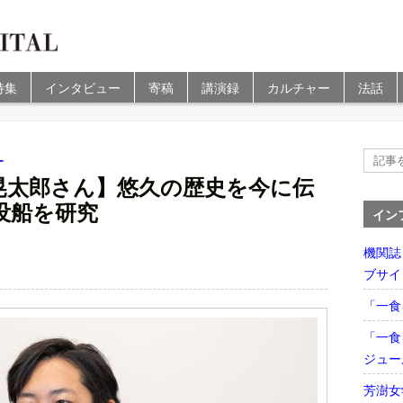
特集
インタビュー
寄稿
講演録
カルチャー
法話
ー
晃太郎さん】悠久の歴史を今に伝
没船を研究
イン
機関誌
ブサイ
「一食
「一食
ジュー
芳澍女