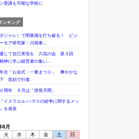
ン受講も可能な学校に
ランキング
ダジャレ）で閉塞感を打ち破る！ ビジ
ーモア研究家・川堀泰...
通じて自己実現を 六花の会 第３回
精神に学ぶ経営者の集い...
年次「お会式・一乗まつり」 爽やかな
下 笑顔で行進
５０周年 ９月は「啓発月間」
『イスラエル‐ハマスの紛争に関するメッ
』を発表
年8月
火
水
木
金
土
日