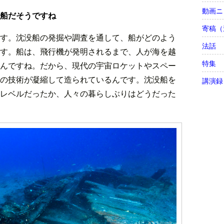
動画ニ
没船だそうですね
寄稿（
す。沈没船の発掘や調査を通して、船がどのよう
法話
す。船は、飛行機が発明されるまで、人が海を越
特集
んですね。だから、現代の宇宙ロケットやスペー
の技術が凝縮して造られているんです。沈没船を
講演録
レベルだったか、人々の暮らしぶりはどうだった