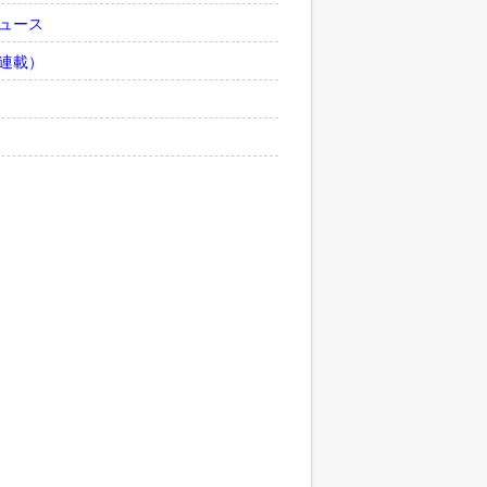
ュース
連載）