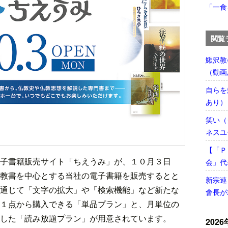
「一食
閲覧
鰍沢教
（動画
自らを
あり）
笑い（
ネスユ
【「Ｐ
子書籍販売サイト「ちえうみ」が、１０月３日
会」代
教書を中心とする当社の電子書籍を販売するとと
新宗連
通じて「文字の拡大」や「検索機能」など新たな
會長が
１点から購入できる「単品プラン」と、月単位の
した「読み放題プラン」が用意されています。
2026