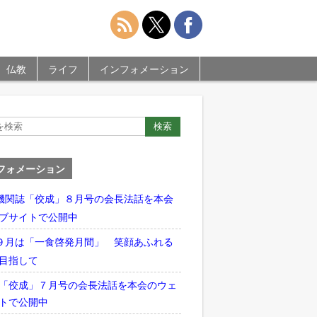
仏教
ライフ
インフォメーション
フォメーション
機関誌「佼成」８月号の会長法話を本会
ブサイトで公開中
９月は「一食啓発月間」 笑顔あふれる
目指して
「佼成」７月号の会長法話を本会のウェ
トで公開中