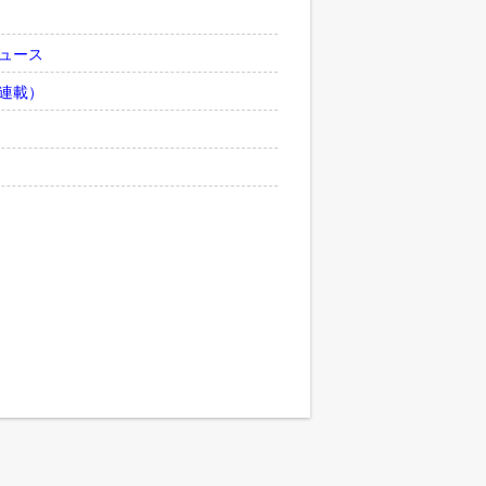
ュース
連載）