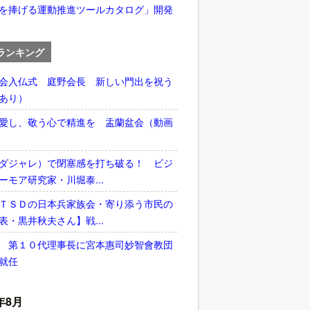
を捧げる運動推進ツールカタログ」開発
ランキング
会入仏式 庭野会長 新しい門出を祝う
あり）
愛し、敬う心で精進を 盂蘭盆会（動画
ダジャレ）で閉塞感を打ち破る！ ビジ
ーモア研究家・川堀泰...
ＴＳＤの日本兵家族会・寄り添う市民の
表・黒井秋夫さん】戦...
 第１０代理事長に宮本惠司妙智會教団
就任
年8月