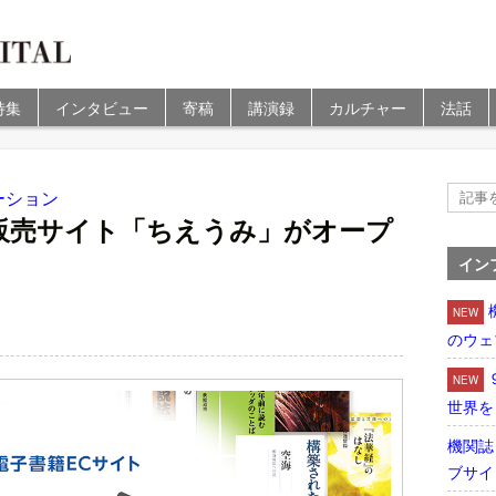
特集
インタビュー
寄稿
講演録
カルチャー
法話
ーション
販売サイト「ちえうみ」がオープ
イン
NEW
のウェ
NEW
世界を
機関誌
ブサイ