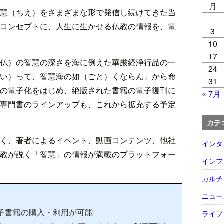
月
慧（ちえ）をさまざまな形で発信し続けてきた当
コンセプトに、人生に生かせる仏教の情報を、電
3
10
17
仏）の智慧の深さを海に例えた華厳経浄行品の一
24
い）って、智慧海の如（ごと）くならん」から命
31
の電子化をはじめ、絶版された書籍の電子復刊に
« 7月
専門書のラインアップも、これから拡充する予定
カテ
く、著者によるイベント、動画コンテンツ、他社
インタ
教が説く「智慧」の情報が満載のプラットフォー
インフ
カルチ
ニュー
子書籍の購入・利用が可能
ライフ