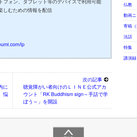
スマートフォン、タブレット等のデバイスで利用可能
仏教
楽しむための情報を配信
動画ニ
寄稿（
法話
ieumi.com/lp
特集
講演録
次の記事
内に
聴覚障がい者向けのＬＩＮＥ公式アカ
 悩
ウント「RK Buddhism sign～手話で学
ぼう～」を開設