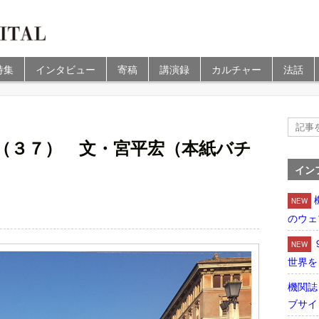
特集
インタビュー
寄稿
講演録
カルチャー
法話
（３７） 文・宮平宏（本紙バチ
イン
NEW
のウェ
NEW
世界を
機関誌
ブサイ