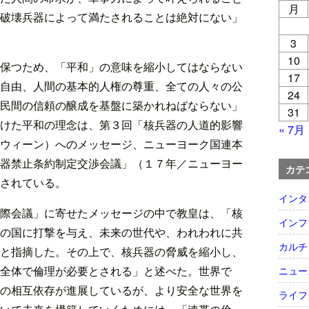
月
破壊兵器によって満たされることは絶対にない」
3
10
保つため、「平和」の意味を縮小してはならない
17
自由、人間の基本的人権の尊重、全ての人々の公
24
民間の信頼の醸成を基盤に築かれねばならない」
31
けた平和の理念は、第３回「核兵器の人道的影響
« 7月
ウィーン）へのメッセージ、ニューヨーク国連本
器禁止条約制定交渉会議」（１７年／ニューヨー
カテ
されている。
インタ
際会議」に寄せたメッセージの中で教皇は、「核
インフ
の国に打撃を与え、未来の世代や、われわれに共
カルチ
と指摘した。その上で、核兵器の脅威を縮小し、
全体で倫理が必要とされる」と述べた。世界で
ニュー
の相互依存が進展しているが、より安全な世界を
ライフ