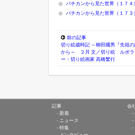
バチカンから見た世界（１７４
バチカンから見た世界（１７３
前の記事
切り絵歳時記 ～柳田國男『先祖の
から～ ２月 文／切り絵 ルポラ
ー・切り絵画家 高橋繁行
記事
会
新着
ニュース
特集
インタビュー