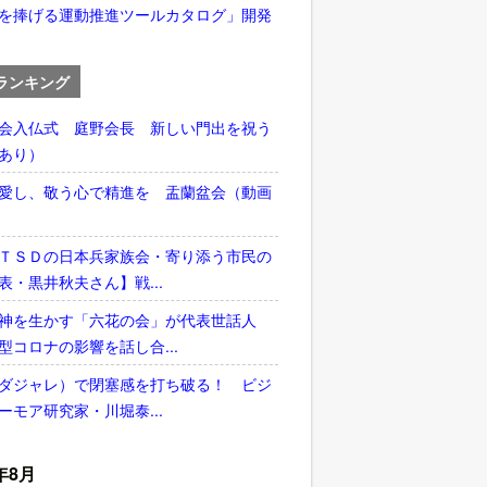
を捧げる運動推進ツールカタログ」開発
ランキング
会入仏式 庭野会長 新しい門出を祝う
あり）
愛し、敬う心で精進を 盂蘭盆会（動画
ＴＳＤの日本兵家族会・寄り添う市民の
表・黒井秋夫さん】戦...
神を生かす「六花の会」が代表世話人
型コロナの影響を話し合...
ダジャレ）で閉塞感を打ち破る！ ビジ
ーモア研究家・川堀泰...
年8月