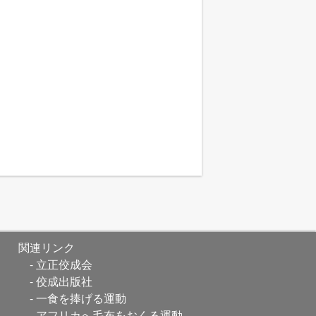
関連リンク
立正佼成会
佼成出版社
一食を捧げる運動
アフリカへ毛布をおくる運動