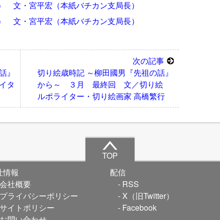
） 文・宮平宏（本紙バチカン支局長）
） 文・宮平宏（本紙バチカン支局長）
次の記事
話』
切り絵歳時記 ～柳田國男『先祖の話』
イタ
から～ ３月 最終回 文／切り絵
ルポライター・切り絵画家 高橋繁行
TOP
社情報
配信
会社概要
RSS
プライバシーポリシー
X（旧Twitter）
サイトポリシー
Facebook
お問い合わせ