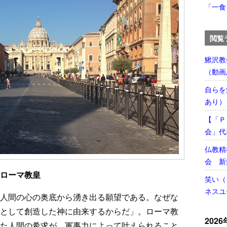
「一食
閲覧
鰍沢教
（動画
自らを
あり）
【「Ｐ
会」代
仏教精
会 新
ローマ教皇
笑い（
ネスユ
人間の心の奥底から湧き出る願望である。なぜな
として創造した神に由来するからだ」。ローマ教
2026
た人間の希求が、軍事力によって叶えられること