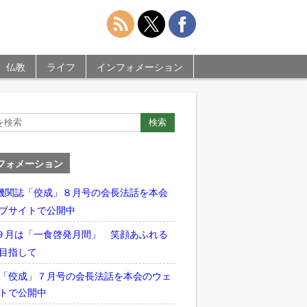
仏教
ライフ
インフォメーション
フォメーション
機関誌「佼成」８月号の会長法話を本会
ブサイトで公開中
９月は「一食啓発月間」 笑顔あふれる
目指して
「佼成」７月号の会長法話を本会のウェ
トで公開中