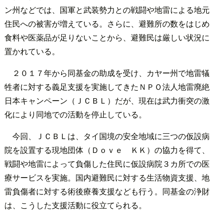
ン州などでは、国軍と武装勢力との戦闘や地雷による地元
住民への被害が増えている。さらに、避難所の数をはじめ
食料や医薬品が足りないことから、避難民は厳しい状況に
置かれている。
２０１７年から同基金の助成を受け、カヤー州で地雷犠
牲者に対する義足支援を実施してきたＮＰＯ法人地雷廃絶
日本キャンペーン（ＪＣＢＬ）だが、現在は武力衝突の激
化により同地での活動を停止している。
今回、ＪＣＢＬは、タイ国境の安全地域に三つの仮設病
院を設置する現地団体（Ｄｏｖｅ ＫＫ）の協力を得て、
戦闘や地雷によって負傷した住民に仮設病院３カ所での医
療サービスを実施。国内避難民に対する生活物資支援、地
雷負傷者に対する術後療養支援なども行う。同基金の浄財
は、こうした支援活動に役立てられる。