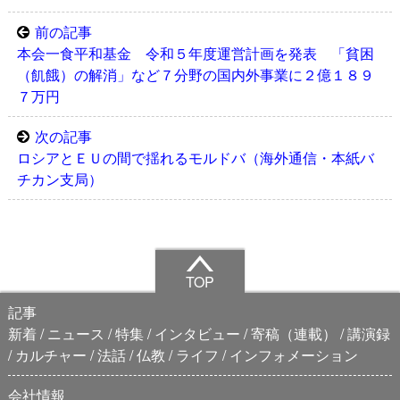
前の記事
本会一食平和基金 令和５年度運営計画を発表 「貧困
（飢餓）の解消」など７分野の国内外事業に２億１８９
７万円
次の記事
ロシアとＥＵの間で揺れるモルドバ（海外通信・本紙バ
チカン支局）
TOP
記事
新着
ニュース
特集
インタビュー
寄稿（連載）
講演録
カルチャー
法話
仏教
ライフ
インフォメーション
会社情報