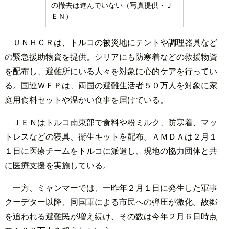
の撤去は進んでいない（写真提供・Ｊ
ＥＮ）
ＵＮＨＣＲは、トルコの被災地にテントや調理器具など
の緊急援助物資を提供。シリアにも防寒着などの救援物資
を配布し、避難所にいる人々を対象に心的ケアを行ってい
る。国連ＷＦＰは、両国の避難生活者５０万人を対象に家
庭用食料セットや温かい食事を届けている。
ＪＥＮはトルコ南東部で食料や粉ミルク、防寒着、マッ
トレスなどの寝具、衛生キットを配布。ＡＭＤＡは２月１
１日に医療チームをトルコに派遣し、現地の協力団体と共
に医療支援を実施している。
一方、ミャンマーでは、一昨年２月１日に発生した軍事
クーデター以降、同国軍による市民への弾圧が激化。故郷
を追われる避難民が増え続け、その数は今年２月６日時点