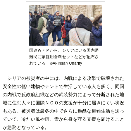
国連ＷＦＰから、シリアにいる国内避
難民に家庭用食料セットなどが配布さ
れている ©Al-Ihsan Charity
シリアの被災者の中には、内戦による攻撃で破壊された
安全性の低い建物やテントで生活している人も多く、同国
の内戦で反政府組織などの武装勢力によって分断された地
域に住む人々に国際ＮＧＯの支援が十分に届きにくい状況
もある。被災者は厳冬の中でさらに過酷な避難生活を送っ
ていて、冷たい風や雨、雪から身を守る支援を届けること
が急務となっている。