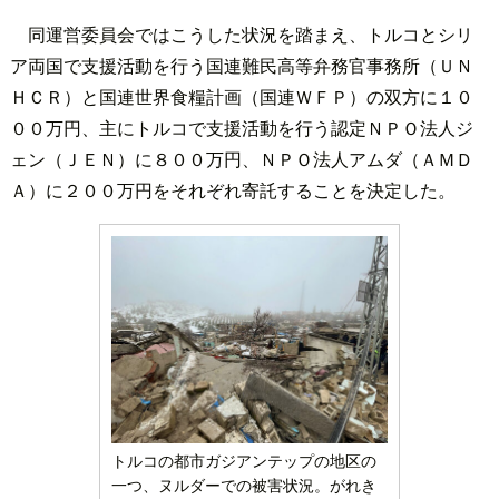
同運営委員会ではこうした状況を踏まえ、トルコとシリ
ア両国で支援活動を行う国連難民高等弁務官事務所（ＵＮ
ＨＣＲ）と国連世界食糧計画（国連ＷＦＰ）の双方に１０
００万円、主にトルコで支援活動を行う認定ＮＰＯ法人ジ
ェン（ＪＥＮ）に８００万円、ＮＰＯ法人アムダ（ＡＭＤ
Ａ）に２００万円をそれぞれ寄託することを決定した。
トルコの都市ガジアンテップの地区の
一つ、ヌルダーでの被害状況。がれき