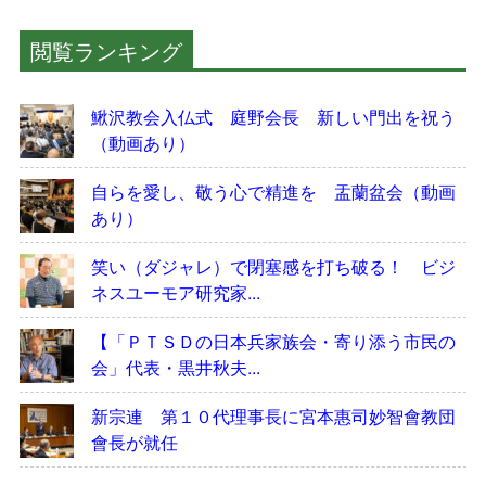
閲覧ランキング
鰍沢教会入仏式 庭野会長 新しい門出を祝う
（動画あり）
自らを愛し、敬う心で精進を 盂蘭盆会（動画
あり）
笑い（ダジャレ）で閉塞感を打ち破る！ ビジ
ネスユーモア研究家...
【「ＰＴＳＤの日本兵家族会・寄り添う市民の
会」代表・黒井秋夫...
新宗連 第１０代理事長に宮本惠司妙智會教団
會長が就任