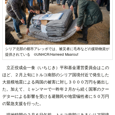
シリア北部の都市アレッポでは、被災者に毛布などの援助物資が
提供されている ©UNHCR/Hameed Maarouf
立正佼成会一食（いちじき）平和基金運営委員会はこの
ほど、２月上旬にトルコ南部のシリア国境付近で発生した
大規模地震による両国の被害に対し３０００万円を拠出し
た。加えて、ミャンマーで一昨年２月から続く国軍のクー
デターによる影響を受ける避難民や地雷犠牲者に５０万円
の緊急支援を行った。
現地時間の２月６日午前、トルコ南部にあるシリア国境