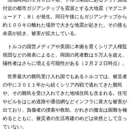
付近の都市ガジアンテップを震源とする大地震（マグニチ
ュード７．８）が発生。同日午後にもガジアンテップから
約１００キロ離れた場所で大きな地震が起きた。その後も
余震が続き、被害が拡大している。
トルコの国営メディアや英国に本拠を置くシリア人権監
視団などの発表によると、両国の死者数は５万人を超え、
犠牲者はさらに増える可能性がある（２月２２日時点）。
世界最大の難民受け入れ国でもあるトルコでは、被災者
の中に２０１１年から続くシリア内戦で逃れてきた難民
や、その難民を受け入れてきた地域住民も含まれる。住宅
やビルをはじめ道路や通信網などインフラに甚大な被害が
出ており、負傷者の捜索や救助、がれきの撤去は困難を極
めるとともに、被災者の生活再建のめどは依然として立っ
ていない。