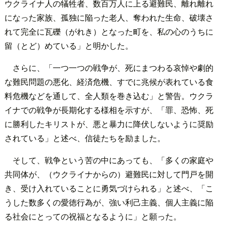
ウクライナ人の犠牲者、数百万人に上る避難民、離れ離れ
になった家族、孤独に陥った老人、奪われた生命、破壊さ
れて完全に瓦礫（がれき）となった町を、私の心のうちに
留（とど）めている」と明かした。
さらに、「一つ一つの戦争が、死にまつわる哀悼や劇的
な難民問題の悪化、経済危機、すでに兆候が表れている食
料危機などを通して、全人類を巻き込む」と警告。ウクラ
イナでの戦争が長期化する様相を示すが、「罪、恐怖、死
に勝利したキリストが、悪と暴力に降伏しないように奨励
されている」と述べ、信徒たちを励ました。
そして、戦争という苦の中にあっても、「多くの家庭や
共同体が、（ウクライナからの）避難民に対して門戸を開
き、受け入れていることに勇気づけられる」と述べ、「こ
うした数多くの愛徳行為が、強い利己主義、個人主義に陥
る社会にとっての祝福となるように」と願った。