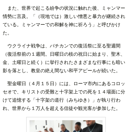
また、世界で起こる紛争の状況に触れた後、ミャンマー
情勢に言及。「（現地では）激しい憎悪と暴力が継続され
ている。ミャンマーでの和解を神に祈ろう」と呼びかけ
た。
ウクライナ戦争は、バチカンでの復活祭に至る聖週間
（復活祭前の１週間。日曜日の枝の祝日に始まり、聖木、
金、土曜日と続く）に挙行されたさまざまな行事にも暗い
影を落とし、教皇の絶え間ない和平アピールが続いた。
聖金曜日（４月１５日）には、ローマ市内にあるコロッ
セオで、キリストの受難と十字架上での死を１４場面に分
けて追憶する「十字架の道行（みちゆき）」が執り行わ
れ、世界から１万人を超える信徒や観光客が参加した。