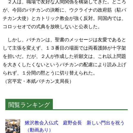
２人は、職場で友好な人間関係を構築してきた。ところ
が、今回のバチカンの決断に、ウクライナの政府筋（駐バ
チカン大使）とカトリック教会が強く反対。同国内では、
コロッセオでの式典を放映しないと公表した。
しかし、バチカンは、聖書のメッセージは友愛であると
して主張を変えず、１３番目の場面では両看護師が十字架
を担いだ。だが、２人が作成した祈願文は、これ以上問題
を大きくしたくないというバチカンの配慮により読み上げ
られず、１分間の黙とうに切り替えられた。
（宮平宏・本紙バチカン支局長）
閲覧ランキング
鰍沢教会入仏式 庭野会長 新しい門出を祝う
（動画あり）