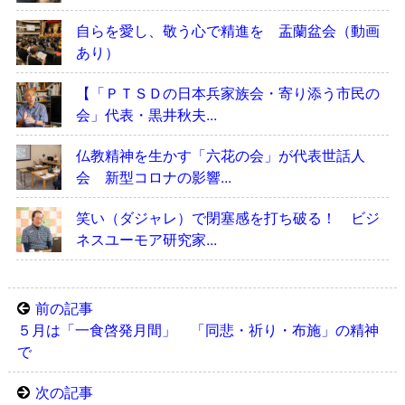
自らを愛し、敬う心で精進を 盂蘭盆会（動画
あり）
【「ＰＴＳＤの日本兵家族会・寄り添う市民の
会」代表・黒井秋夫...
仏教精神を生かす「六花の会」が代表世話人
会 新型コロナの影響...
笑い（ダジャレ）で閉塞感を打ち破る！ ビジ
ネスユーモア研究家...
前の記事
５月は「一食啓発月間」 「同悲・祈り・布施」の精神
で
次の記事