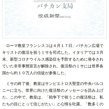
ローマ教皇フランシスコは４月１７日、バチカン広場で
キリストの復活を祝うミサを司式した。イタリアでは３月
末、新型コロナウイルス感染症を予防するために発令され
ていた非常事態宣言が解除され、復活祭のミサには世界各
国から約１０万人の信徒が参集した。
ミサの終了後、教皇はサンピエトロ大聖堂の中央バルコ
ニーに立ち、世界に向けた復活祭のメッセージを読み上げ
た。この中で、教皇は、「戦争下で祝うこの復活祭は、私
たちの目にとって信じがたい」と心情を吐露。「数多くの