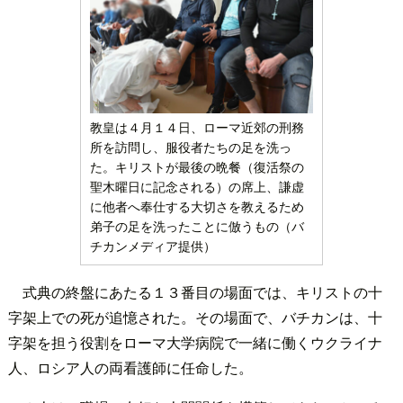
教皇は４月１４日、ローマ近郊の刑務
所を訪問し、服役者たちの足を洗っ
た。キリストが最後の晩餐（復活祭の
聖木曜日に記念される）の席上、謙虚
に他者へ奉仕する大切さを教えるため
弟子の足を洗ったことに倣うもの（バ
チカンメディア提供）
式典の終盤にあたる１３番目の場面では、キリストの十
字架上での死が追憶された。その場面で、バチカンは、十
字架を担う役割をローマ大学病院で一緒に働くウクライナ
人、ロシア人の両看護師に任命した。