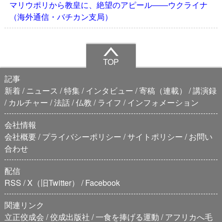
マリウポリから教皇に、絶望のアピール――ウクライナ
（海外通信・バチカン支局）
TOP
記事
新着
ニュース
特集
インタビュー
寄稿（連載）
講演録
カルチャー
法話
仏教
ライフ
インフォメーション
会社情報
会社概要
プライバシーポリシー
サイトポリシー
お問い
合わせ
配信
RSS
X（旧Twitter）
Facebook
関連リンク
立正佼成会
佼成出版社
一食を捧げる運動
アフリカへ毛