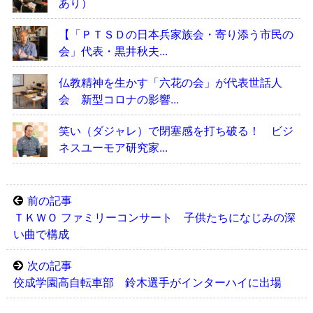
あり）
【「ＰＴＳＤの日本兵家族会・寄り添う市民の
会」代表・黒井秋夫...
仏教精神を生かす「六花の会」が代表世話人
会 新型コロナの影響...
笑い（ダジャレ）で閉塞感を打ち破る！ ビジ
ネスユーモア研究家...
前の記事
ＴＫＷＯ ファミリーコンサート 子供たちになじみの深
い曲で構成
次の記事
佼成学園高自転車部 鈴木選手がインターハイに出場