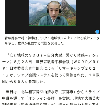
青年部会の村上幹事はデジタル地球儀（左上）に映る統計データ
を示し、世界が直面する問題を説明した
『心と地球のＳＤＧｓ～自分実感、繋がり体感～』をテ
ーマに８月２８日、世界宗教者平和会議（ＷＣＲＰ／Ｒｆ
Ｐ）日本委員会青年部会による「サマーキャンプ２０２
１」が、ウェブ会議システムを使って開催された。１０教
団から６５人が参加した。
当日は、北法相宗音羽山清水寺（京都市）からのライブ
中継を通して「オンライン参拝」を実施。現地で大西英玄
副幹事長（同寺成就院住職）が、清水の舞台や本堂を案内