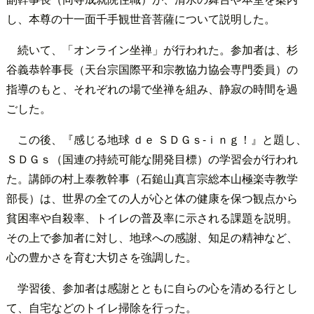
し、本尊の十一面千手観世音菩薩について説明した。
続いて、「オンライン坐禅」が行われた。参加者は、杉
谷義恭幹事長（天台宗国際平和宗教協力協会専門委員）の
指導のもと、それぞれの場で坐禅を組み、静寂の時間を過
ごした。
この後、『感じる地球 ｄｅ ＳＤＧｓ-ｉｎｇ！』と題し、
ＳＤＧｓ（国連の持続可能な開発目標）の学習会が行われ
た。講師の村上泰教幹事（石鎚山真言宗総本山極楽寺教学
部長）は、世界の全ての人が心と体の健康を保つ観点から
貧困率や自殺率、トイレの普及率に示される課題を説明。
その上で参加者に対し、地球への感謝、知足の精神など、
心の豊かさを育む大切さを強調した。
学習後、参加者は感謝とともに自らの心を清める行とし
て、自宅などのトイレ掃除を行った。