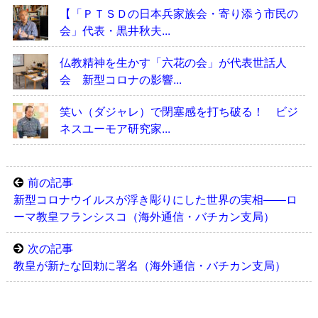
【「ＰＴＳＤの日本兵家族会・寄り添う市民の
会」代表・黒井秋夫...
仏教精神を生かす「六花の会」が代表世話人
会 新型コロナの影響...
笑い（ダジャレ）で閉塞感を打ち破る！ ビジ
ネスユーモア研究家...
前の記事
新型コロナウイルスが浮き彫りにした世界の実相――ロ
ーマ教皇フランシスコ（海外通信・バチカン支局）
次の記事
教皇が新たな回勅に署名（海外通信・バチカン支局）