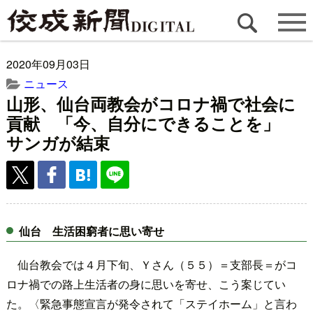
2020年09月03日
ニュース
山形、仙台両教会がコロナ禍で社会に
貢献 「今、自分にできることを」
サンガが結束
仙台 生活困窮者に思い寄せ
仙台教会では４月下旬、Ｙさん（５５）＝支部長＝がコ
ロナ禍での路上生活者の身に思いを寄せ、こう案じてい
た。〈緊急事態宣言が発令されて「ステイホーム」と言わ