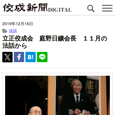
2019年12月16日
法話
立正佼成会 庭野日鑛会長 １１月の
法話から