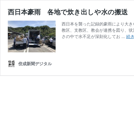
西日本豪雨 各地で炊き出しや水の搬送
西日本を襲った記録的豪雨により大き
教区、支教区、教会が連携を図り、状
さの中で水不足が深刻化してお …
続
佼成新聞デジタル