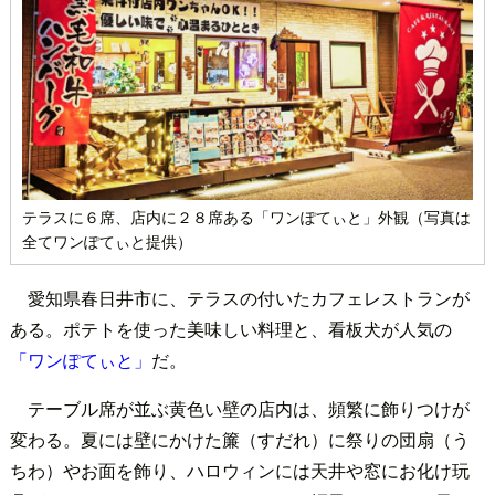
テラスに６席、店内に２８席ある「ワンぽてぃと」外観（写真は
全てワンぽてぃと提供）
愛知県春日井市に、テラスの付いたカフェレストランが
ある。ポテトを使った美味しい料理と、看板犬が人気の
「ワンぽてぃと」
だ。
テーブル席が並ぶ黄色い壁の店内は、頻繁に飾りつけが
変わる。夏には壁にかけた簾（すだれ）に祭りの団扇（う
ちわ）やお面を飾り、ハロウィンには天井や窓にお化け玩