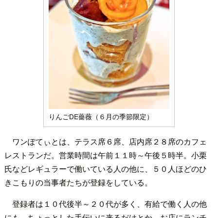
りんごDE薔薇（６月の季節限定）
ワンぽてぃとは、テラス席６席、店内席２８席のカフェ
レストランだ。営業時間は午前１１時～午後５時半。小栗
氏などレギュラーで働いている人の他に、５０人ほどのひ
きこもりの当事者たちが登録をしている。
登録者は１０代後半～２０代が多く、有給で働く人の他
にも、ちょっとした手伝いに来るだけとか、お店にランチ