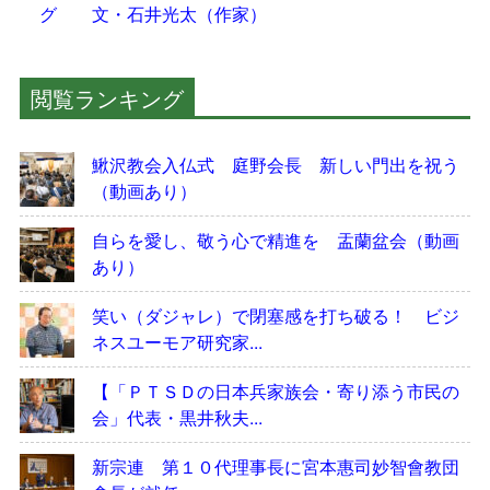
グ 文・石井光太（作家）
閲覧ランキング
鰍沢教会入仏式 庭野会長 新しい門出を祝う
（動画あり）
自らを愛し、敬う心で精進を 盂蘭盆会（動画
あり）
笑い（ダジャレ）で閉塞感を打ち破る！ ビジ
ネスユーモア研究家...
【「ＰＴＳＤの日本兵家族会・寄り添う市民の
会」代表・黒井秋夫...
新宗連 第１０代理事長に宮本惠司妙智會教団