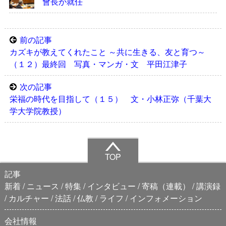
會長が就任
前の記事
カズキが教えてくれたこと ～共に生きる、友と育つ～
（１２）最終回 写真・マンガ・文 平田江津子
次の記事
栄福の時代を目指して（１５） 文・小林正弥（千葉大
学大学院教授）
TOP
記事
新着
ニュース
特集
インタビュー
寄稿（連載）
講演録
カルチャー
法話
仏教
ライフ
インフォメーション
会社情報